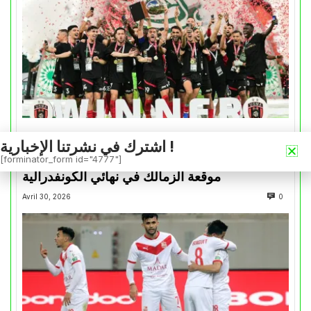
كأس الكونفدرالية
اشترك في نشرتنا الإخبارية !
التتويج بالكأس.. دفعة معنوية لإتحاد العاصمة قبل
[forminator_form id="4777"]
موقعة الزمالك في نهائي الكونفدرالية
Avril 30, 2026
0