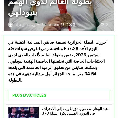
بطولة العالم لذوي الهمم
بنيودلهي
0
Septembre 28, 2025
وسيلة بولفراد
—
أحرزت البطلة الجزائرية نسيمة صايفي الميدالية الذهبية في
منافسة رمي القرص سيدات فئة F57،اليوم الأحد 28
سبتمبر 2025, ضمن بطولة العالم لألعاب القوى لذوي
الاحتياجات الخاصة التي تحتضنها العاصمة الهندية نيودلهي.
وتمكنت صايفي من تحقيق الرمية الحاسمة التي بلغت
34.54 متر، مانحة الجزائر أول ميدالية ذهبية في هذه
البطولة.
PLUS D'ACTICLES
عبد الوهاب مخفي يشق طريقه إلى الاحتراف
في الدوري الصيني لكرة السلة 3×3