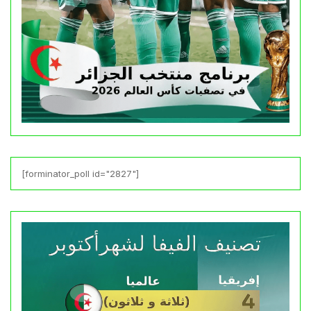
[forminator_poll id="2827"]