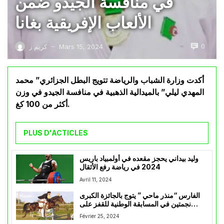
في منافسة الجيدو ضمن
الألعاب الإفريقية بغانا
0
Mars 15, 2024
كريم ز
—
أكدت وزارة الشباب والرياضة تتويج البطل الجزائري” محمد
المهدي ليلي” بالميدالية الذهبية في منافسة الجيدو في وزن
أكثر من 100 كغ.
PLUS D'ACTICLES
وليد بيداني يحجز مقعده في أولمبياد باريس
2024 في رياضة رفع الأثقال
Avril 11, 2024
الفارس “منذر ماحي ” يتوج بالجائزة الكبرى
نجمتين في المسابقة الوطنية للقفز على
الحواجز
Février 25, 2024