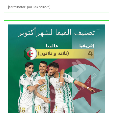
[forminator_poll id="2827"]