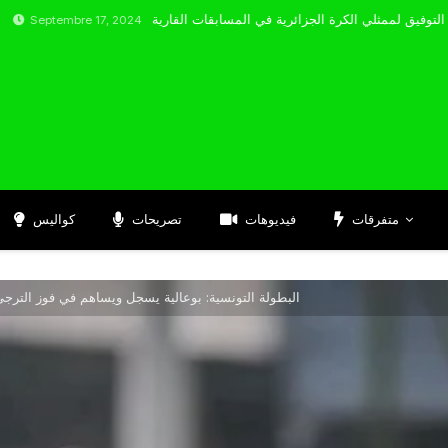
bre 17, 2024
متفرقات
فيديوهات
تصريحات
كواليس
البطولة التونسية: بوعالية يسجل ويساهم في فوز الترجي