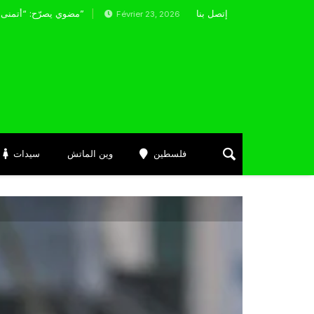
إتصل بنا
تحضيرات مع باير ليفركوزن لمواجهة أولمبياكوس
مضوي يصرّح: “أتمنى التوفيق لممثلي الكرة الجزائرية في المسابقات القارية”
Février 23, 2026
فلسطين
وين الماتش
سيدات