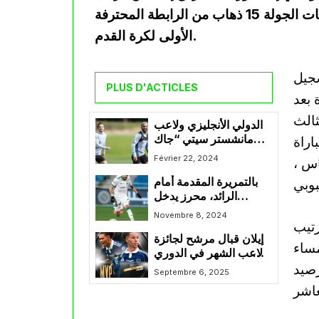
برباعية نظيفة ، ضمن مباراة متأخرة لحساب مباريات الجولة 15 ذهاب من الرابطة المحترفة
الأولى لكرة القدم.
سجيل
PLUS D'ACTICLES
ازة بعد
ثالث
الدولي الأنجليزي ولاعب
مانشستر سيتي “جاك
اراة
غريليتش” يهنئ رياض
Février 22, 2024
اس ،
محرز بعيد ميلاده.
بالتمريرة المقدمة أمام
الرائد، محرز يدخل
السباعي التاريخي للأهلي
Novembre 8, 2024
رتيب
في صناعة الأهداف
إيلان قبال مرشح لجائزة
مساء
لاعب الشهر في الدوري
 تجمد رصيد
الفرنسي
Septembre 6, 2025