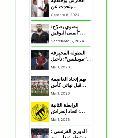
الحارس بوحلفاية
يتحدث عن
طموحاته مع
Octobre 8, 2024
المنتخب و شباب
قسنطينة
مضوي يصرّح:
“أتمنى التوفيق
لممثلي الكرة
Septembre 17, 2024
الجزائرية في
المسابقات القارية”
البطولة المحترفة
“موبيليس”: تأجيل
مباراة إتحاد
Mai 1, 2026
العاصمة وأتلتيك
بارادو
يهم إتحاد العاصمة
قبل نهائي كأس
اكاف : الزمالك
Mai 1, 2026
يسقط بثلاثية أمام
الأهلي
الرابطة الثانية
: اتحاد الحراش
يحسم التأهل إلى
Mai 1, 2026
“البلاي أوف”
الدوري الفرنسي :
استبعاد عبدلي من