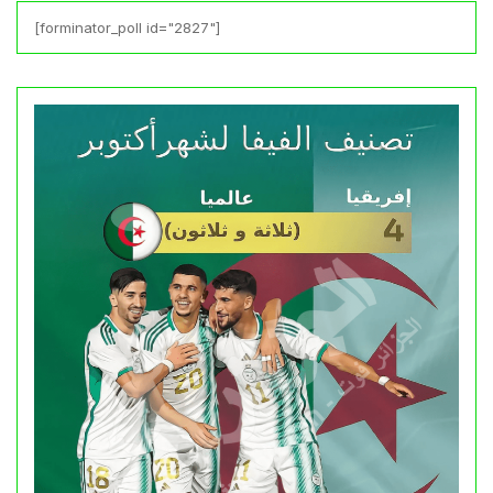
[forminator_poll id="2827"]