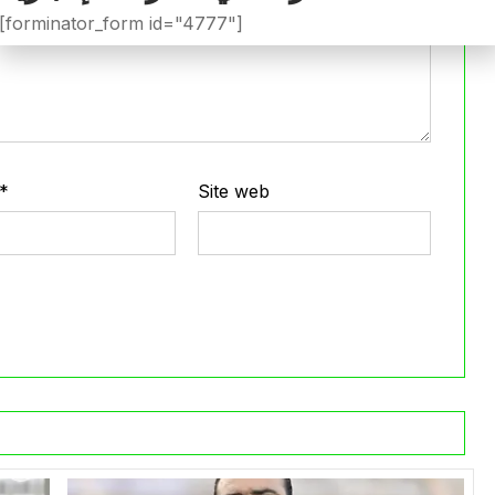
[forminator_form id="4777"]
*
Site web