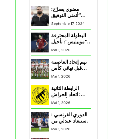
المنتخب و شباب
قسنطينة
مضوي يصرّح:
“أتمنى التوفيق
لممثلي الكرة
Septembre 17, 2024
الجزائرية في
المسابقات القارية”
البطولة المحترفة
“موبيليس”: تأجيل
مباراة إتحاد
Mai 1, 2026
العاصمة وأتلتيك
بارادو
يهم إتحاد العاصمة
قبل نهائي كأس
اكاف : الزمالك
Mai 1, 2026
يسقط بثلاثية أمام
الأهلي
الرابطة الثانية
: اتحاد الحراش
يحسم التأهل إلى
Mai 1, 2026
“البلاي أوف”
الدوري الفرنسي :
استبعاد عبدلي من
قائمة مرسيليا أمام
Mai 1, 2026
نانت