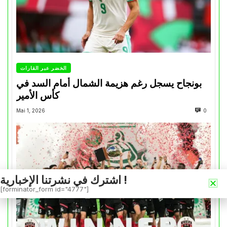
الخضر عبر القارات
بونجاح يسجل رغم هزيمة الشمال أمام السد في
كأس الأمير
Mai 1, 2026
0
اشترك في نشرتنا الإخبارية !
[forminator_form id="4777"]