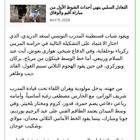
التعادل السلبي ينهي أحداث الشوط الأول من
مباراة أقبو والوفاق
Avril 11, 2026
ويقود شباب قسنطينة المدرب التونسي لسعد الدريدي، الذي
اختار الاعتماد على التشكيلة التالية في حراسة المرمى
زكرياء بوحلفاية، وفي الدفاع شيخي، هواري بعوش، آيت عبد
السلام وربيعي. أما خط الوسط فيتكوّن من مرباح، بركان
وبوزكري، في حين يقود الهجوم الثلاثي نسيم الغول، القائد
ديب وطاهر.
من جهته، يدخل مولودية وهران اللقاء تحت قيادة المدرب
شريف الوزاني، مع الحارس مصطفى زغبة أساسياً، وأمامه
رباعي دفاعي يضم حمرة، قدور، كروم ومختار بلخيثر. وفي
وسط الميدان يعتمد الطاقم الفني على عبد الرحيم بورديم،
جوبا ومبارك، بينما يقود الخط الأمامي الثلاثي محدان، مولاي
وشكيب عوجان.