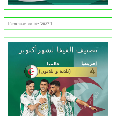
[forminator_poll id="2827"]