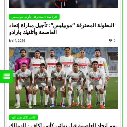
الرابطة المحترفة الأولى موبيليس
البطولة المحترفة “موبيليس”: تأجيل مباراة إتحاد
العاصمة وأتلتيك بارادو
Mai 1, 2026
0
كأس الكونفدرالية
يهم إتحاد العاصمة قبل نهائي كأس اكاف : الزمالك