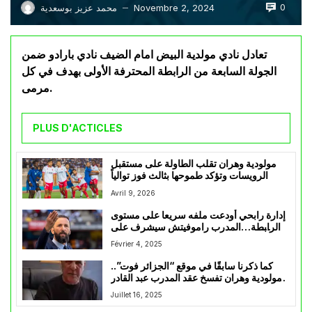
0
Novembre 2, 2024
محمد عزيز بوسعدية
—
تعادل نادي مولدية البيض امام الضيف نادي بارادو ضمن
الجولة السابعة من الرابطة المحترفة الأولى بهدف في كل
مرمى.
PLUS D'ACTICLES
مولودية وهران تقلب الطاولة على مستقبل
الرويسات وتؤكد طموحها بثالث فوز توالياً
Avril 9, 2026
إدارة رابحي أودعت ملفه سريعا على مستوى
الرابطة…المدرب راموفيتش سيشرف على
بلوزداد في نهائي السوبر
Février 4, 2025
كما ذكرنا سابقًا في موقع “الجزائر فوت”..
مولودية وهران تفسخ عقد المدرب عبد القادر
عمراني بالتراضي
Juillet 16, 2025