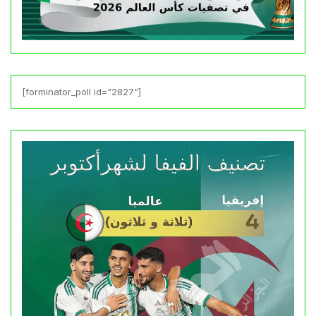
[forminator_poll id="2827"]