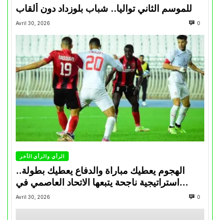
للموسم الثاني تواليا.. شباب بلوزداد دون ألقاب
Avril 30, 2026
0
الرأي والرأي الأخر
الهجوم يعطيك مباراة والدفاع يعطيك بطولة..
استراتيجية ناجحة يتبعها الاتحاد العاصمي في
تتويجاته آخر السنوات
Avril 30, 2026
0