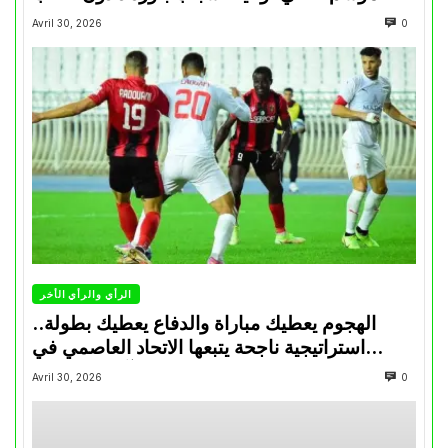
Avril 30, 2026
0
الرأي والرأي الأخر
الهجوم يعطيك مباراة والدفاع يعطيك بطولة..
استراتيجية ناجحة يتبعها الاتحاد العاصمي في
تتويجاته آخر السنوات
Avril 30, 2026
0