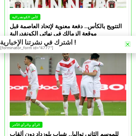
كأس الكونفدرالية
التتويج بالكأس.. دفعة معنوية لإتحاد العاصمة قبل
موقعة الزمالك في نهائي الكونفدرالية
اشترك في نشرتنا الإخبارية !
Avril 30, 2026
0
[forminator_form id="4777"]
الرأي والرأي الأخر
للموسم الثاني تواليا.. شباب بلوزداد دون ألقاب