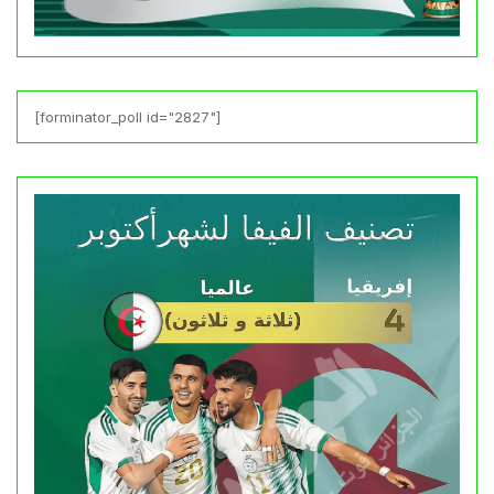
[forminator_poll id="2827"]