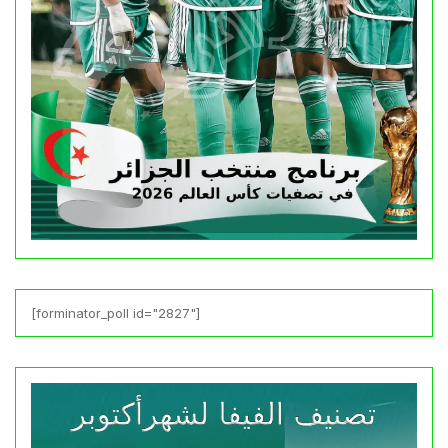
[forminator_poll id="2827"]