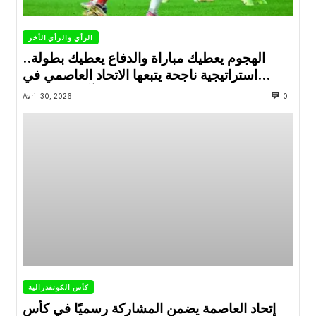
الرأي والرأي الأخر
الهجوم يعطيك مباراة والدفاع يعطيك بطولة..
استراتيجية ناجحة يتبعها الاتحاد العاصمي في
تتويجاته آخر السنوات
Avril 30, 2026
0
كأس الكونفدرالية
إتحاد العاصمة يضمن المشاركة رسميًا في كأس