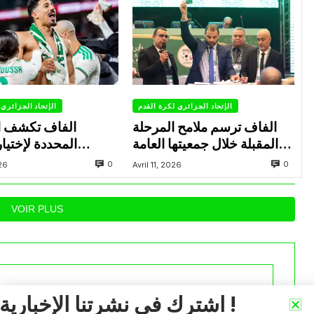
الإتحاد الجزائري لكرة القدم
الإتحاد الجزائري 
الفاف ترسم ملامح المرحلة
الفاف تكشف ال
المقبلة خلال جمعيتها العامة
المحددة لإختيار
العادية
المستدعاة للمشاركة 
0
0
026
Avril 11, 2026
VOIR PLUS
اشترك في نشرتنا الإخبارية !
iée.
Les champs obligatoires sont indiqués avec
*