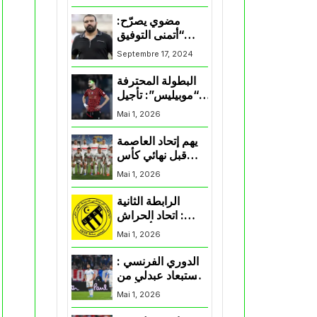
المنتخب و شباب
قسنطينة
مضوي يصرّح:
“أتمنى التوفيق
لممثلي الكرة
Septembre 17, 2024
الجزائرية في
المسابقات القارية”
البطولة المحترفة
“موبيليس”: تأجيل
مباراة إتحاد
Mai 1, 2026
العاصمة وأتلتيك
بارادو
يهم إتحاد العاصمة
قبل نهائي كأس
اكاف : الزمالك
Mai 1, 2026
يسقط بثلاثية أمام
الأهلي
الرابطة الثانية
: اتحاد الحراش
يحسم التأهل إلى
Mai 1, 2026
“البلاي أوف”
الدوري الفرنسي :
استبعاد عبدلي من
قائمة مرسيليا أمام
Mai 1, 2026
نانت