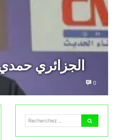
الجزائري حمدي ي
0