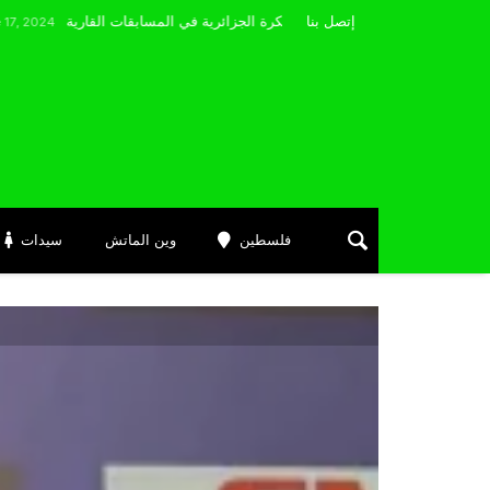
مضوي يصرّح: “أتمنى التوفيق لممثلي الكرة الجزائرية في المسابقات القارية”
إتصل بنا
فلسطين
وين الماتش
سيدات