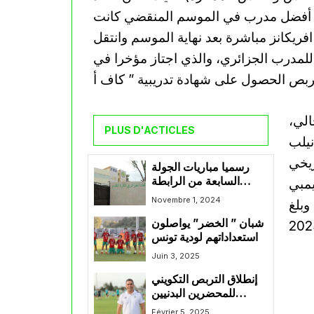
زة أفضل مدرب في الموسم المنقضي كانت
فريكانز مباشرة بعد نهاية الموسم وانتقل
لمدرب الجزائري، والذي اجتاز مؤخرا في
الي،
PLUS D'ACTICLES
نيلب
هائي تاريخي
رسميا مباريات الجولة
السابعة من الرابطة
يمبي
المحترفة الأولى بدون
Novembre 1, 2024
وبلغ
تقنية حكم الفيديو
شبان ” الخضر” يواصلون
المساعد
استعداداتهم لودية تونس
Juin 3, 2025
إنطلاق التربص التكويني
للمحضرين البدنيين
بالمركز التقني الوطني
Février 5, 2025