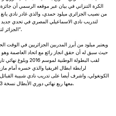
الكرة التنزاني في بيان عبر موقعه الرسمي أن جائ
من نصيب الجزائري ميلود حمدي، والذي غادر نادي يانغ ا
لتدريب نادي الاسماعيلي المصري في تحدي جديد ل
الجزائر لتربص الحصول على شهادة تدريبية ” كاف أ”.
ويعتبر ميلود من أبرز المدربين الجزائريين في الوقت الح
حيث سبق له أن حقق انجاز رائع مع اتحاد العاصمة وهو 
لقب البطولة الوطنية لموسم 2016 وبلوغ ن
لرابطة ابطال افريقيا والذي خسره أمام ماز
الكونغولي، واشرف أيضا على تدريب نادي شبيبة القبائل 
معها ربع نهائي دوري الأبطال نسخة 2023.