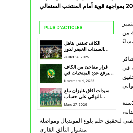
مباراة الذهاب يوم 20 سبتمبر
PLUS D'ACTICLES
ة من
الكاف تحتفي بتاهل
السيدات الخضر لدور
الربع نهائي من كأس امم
Juillet 14, 2025
شاكر
إفريقيا للسيدات
ليلاً، في
قرار مفاجئ من الكاف
برفع عدد المنتخبات في
حقيق
كأس أمم إفريقيا
Novembre 4, 2025
للسيدات 2026
سيدات آفاق غليزان تبلغ
النهائي على حساب
ويطمح المنتخب الجزائري للسيظات اقل من 20سنة
فوتبال الخروب
Mars 27, 2026
انه،
لفني لتحقيق حلم بلوغ المونديال ومواصلة
مشوار التألق القاري.