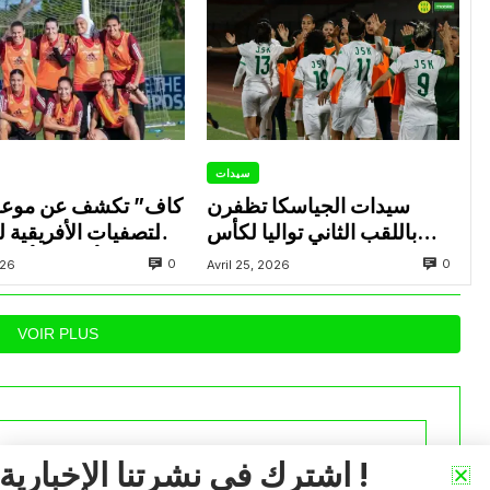
سيدات
سيدات الجياسكا تظفرن
باللقب الثاني تواليا لكأس
التصفيات الأفريقية 
الجزائر
المؤهلة للألعاب الأولم
0
0
026
Avril 25, 2026
أنجلس 28
VOIR PLUS
اشترك في نشرتنا الإخبارية !