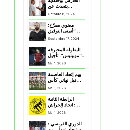
الحارس بوحلفاية
يتحدث عن
طموحاته مع
Octobre 8, 2024
المنتخب و شباب
قسنطينة
مضوي يصرّح:
“أتمنى التوفيق
لممثلي الكرة
Septembre 17, 2024
الجزائرية في
المسابقات القارية”
البطولة المحترفة
“موبيليس”: تأجيل
مباراة إتحاد
Mai 1, 2026
العاصمة وأتلتيك
بارادو
يهم إتحاد العاصمة
قبل نهائي كأس
اكاف : الزمالك
Mai 1, 2026
يسقط بثلاثية أمام
الأهلي
الرابطة الثانية
: اتحاد الحراش
يحسم التأهل إلى
Mai 1, 2026
“البلاي أوف”
الدوري الفرنسي :
استبعاد عبدلي من