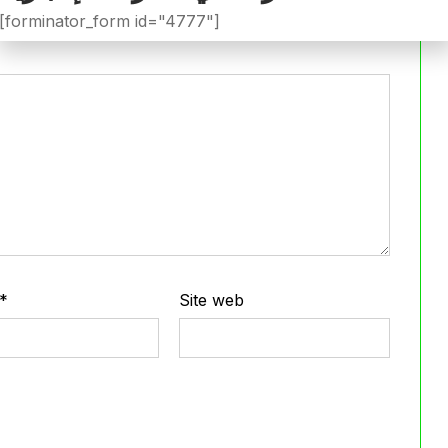
iée.
Les champs obligatoires sont indiqués avec
*
[forminator_form id="4777"]
*
Site web