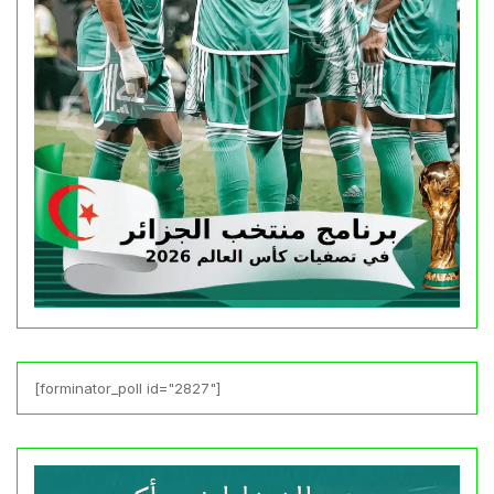
[forminator_poll id="2827"]