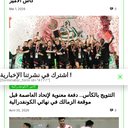
كأس الأمير
Mai 1, 2026
0
اشترك في نشرتنا الإخبارية !
[forminator_form id="4777"]
كأس الكونفدرالية
التتويج بالكأس.. دفعة معنوية لإتحاد العاصمة قبل
موقعة الزمالك في نهائي الكونفدرالية
Avril 30, 2026
0