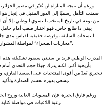
ورغم أن نتيجة المباراة لن تُغيّر في مصير الجزائر، 
ضمنت التأهل رسميًا إلى الدور المقبل في إنجاز هو ا
من نوعه في تاريخ المنتخب النسوي الوطني، إلا أن ال
يبقى ذا طابع خاص. فهو اختبار صعب أمام حامل
النسخات السابقة، وفرصة حقيقية لقياس مدى جا
“محاربات الصحراء” لمواصلة المشوار بثقة.
المدرب الوطني فريد بن ستيتي سيقود تشكيلته هذه ا
بأريحية أكبر، لكنه يدرك جيدًا حجم التحدي أمام 
نيجيري يُعدّ من أقوى المنتخبات على الصعيد القاري، و
يسعى بدوره لحسم الصدارة وتأكيد هيبته.
ورغم فارق الخبرة، فإن المعنويات العالية وروح الج
رغبة اللاعبات في مواصلة كتابة التاريخ، قد تصنع الفارق في هذه المواجهة.