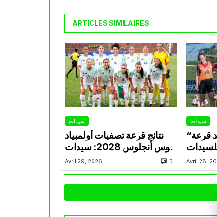
ARTICLES SIMILAIRES
سيدات
سيدات
“كاف” تكشف عن موعد قرعة
نتائج قرعة تصفيات أولمبياد
للسيدات
لوس أنجلوس 2028: سيدات
بية لوس
الخضر يواجهن إفريقيا
0
Avril 29, 2026
Avril 28, 2
20
الوسطى