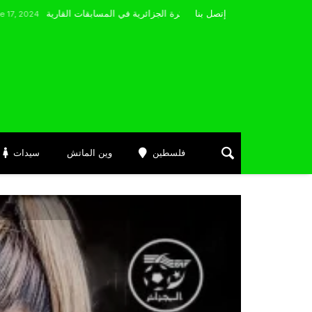
مضوي يصرّح: “أتمنى التوفيق لممثلي الكرة الجزائرية في المسابقات القارية”
إتصل بنا
فلسطين
وين الماتش
سيدات