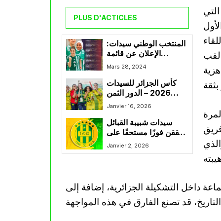
التي
PLUS D'ACTICLES
لأول
لقاء
المنتخب الوطني سيدات:
الإعلان عن قائمة
 لقب
اللاعبات المشاركات في
Mars 28, 2024
هزية
تربص تونس
كأس الجزائر للسيدات
2026 – الدور الثمن
النهائي: نتائج مثيرة
Janvier 16, 2026
لمرة
ومنافسات قوية
سيدات شبيبة القبائل
فريق
تحققن فوزًا مستحقًا على
الذي
سيدات نادي النجوم
Janvier 2, 2026
الرياضية لسطيف بثلاثية
نظيفة
ماعة داخل التشكيلة الجزائرية، إضافة إلى