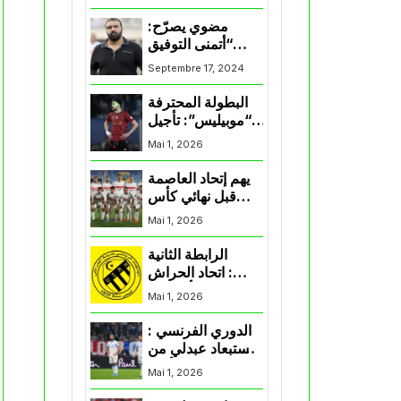
المنتخب و شباب
قسنطينة
مضوي يصرّح:
“أتمنى التوفيق
لممثلي الكرة
Septembre 17, 2024
الجزائرية في
المسابقات القارية”
البطولة المحترفة
“موبيليس”: تأجيل
مباراة إتحاد
Mai 1, 2026
العاصمة وأتلتيك
بارادو
يهم إتحاد العاصمة
قبل نهائي كأس
اكاف : الزمالك
Mai 1, 2026
يسقط بثلاثية أمام
الأهلي
الرابطة الثانية
: اتحاد الحراش
يحسم التأهل إلى
Mai 1, 2026
“البلاي أوف”
الدوري الفرنسي :
استبعاد عبدلي من
قائمة مرسيليا أمام
Mai 1, 2026
نانت