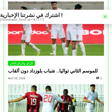
اشترك في نشرتنا الإخبارية !
[forminator_form id="4777"]
الرأي والرأي الأخر
للموسم الثاني تواليا.. شباب بلوزداد دون ألقاب
Avril 30, 2026
0