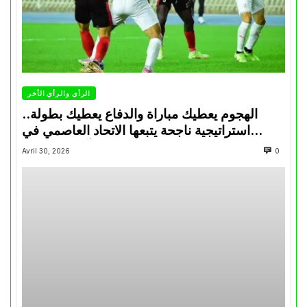
الرأي والرأي الأخر
الهجوم يعطيك مباراة والدفاع يعطيك بطولة..
استراتيجية ناجحة يتبعها الاتحاد العاصمي في
تتويجاته آخر السنوات
Avril 30, 2026
0