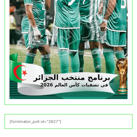
[forminator_poll id="2827"]