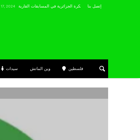
مضوي يصرّح: “أتمنى التوفيق لممثلي الكرة الجزائرية في المسابقات القارية”
إتصل بنا
فلسطين
وين الماتش
سيدات