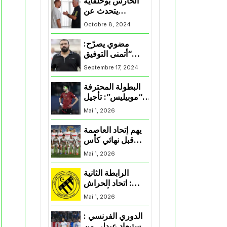
الحارس بوحلفاية
يتحدث عن
طموحاته مع
Octobre 8, 2024
المنتخب و شباب
قسنطينة
مضوي يصرّح:
“أتمنى التوفيق
لممثلي الكرة
Septembre 17, 2024
الجزائرية في
المسابقات القارية”
البطولة المحترفة
“موبيليس”: تأجيل
مباراة إتحاد
Mai 1, 2026
العاصمة وأتلتيك
بارادو
يهم إتحاد العاصمة
قبل نهائي كأس
اكاف : الزمالك
Mai 1, 2026
يسقط بثلاثية أمام
الأهلي
الرابطة الثانية
: اتحاد الحراش
يحسم التأهل إلى
Mai 1, 2026
“البلاي أوف”
الدوري الفرنسي :
استبعاد عبدلي من