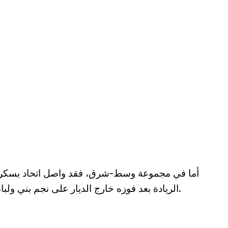
أما في مجموعة وسط-شرق، فقد واصل اتحاد بسكرة س
الريادة بعد فوزه خارج الديار على نجم بني ولبان (2-0) موسعا الفارق عن أقرب ملاحقيه.