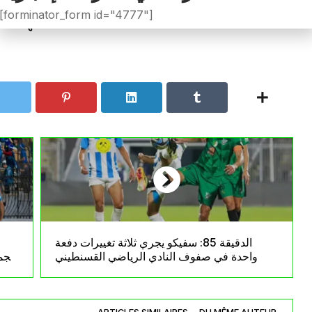
وتختتم هذه الجولة غدًا الأحد بلقاء جمعية الخروب أم
[forminator_form id="4777"]
خلالها الطرفان إلى تصحيح المسار بعد بداية متذبذبة.
الدقيقة 85: سفيكو يجري ثلاثة تغييرات دفعة
واحدة في صفوف النادي الرياضي القسنطيني
الجم