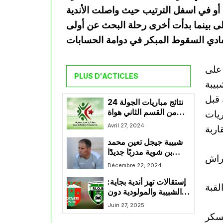
و في اسفل الترتيب حيث واصلت الأندية
لى بينما بدأت أخرى رحلة البحث عن أولى
على
PLUS D'ACTICLES
بيبة
 قبل
نتائج مباريات الجولة 24
من القسم الثاني هواة
 مباريات
وسط شرق
Avril 27, 2024
شبيبة جيجل تعين محمد
بن شوية مدربًا جديدًا
للفريق
Décembre 22, 2024
إستقالات تهز أندية بجاية:
الشبيبة والمولودية دون
رئيس
Juin 27, 2025