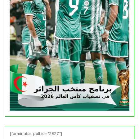
[forminator_poll id="2827"]