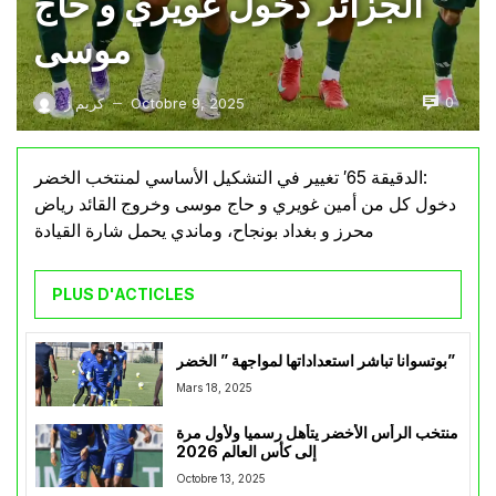
الجزائر دخول غويري و حاج
موسى
0
Octobre 9, 2025
كريم ز
—
الدقيقة 65′ تغيير في التشكيل الأساسي لمنتخب الخضر:
دخول كل من أمين غويري و حاج موسى وخروج القائد رياض
محرز و بغداد بونجاح، وماندي يحمل شارة القيادة
PLUS D'ACTICLES
بوتسوانا تباشر استعداداتها لمواجهة ” الخضر”
Mars 18, 2025
منتخب الرأس الأخضر يتأهل رسميا ولأول مرة
إلى كأس العالم 2026
Octobre 13, 2025