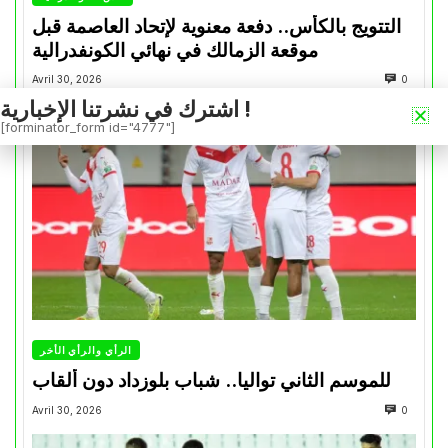
التتويج بالكأس.. دفعة معنوية لإتحاد العاصمة قبل
موقعة الزمالك في نهائي الكونفدرالية
Avril 30, 2026
0
اشترك في نشرتنا الإخبارية !
[forminator_form id="4777"]
الرأي والرأي الأخر
للموسم الثاني تواليا.. شباب بلوزداد دون ألقاب
Avril 30, 2026
0