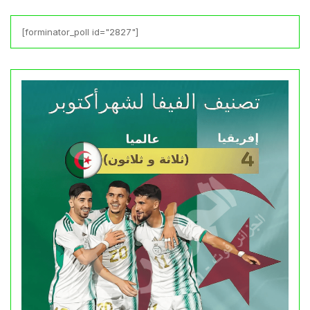
[forminator_poll id="2827"]