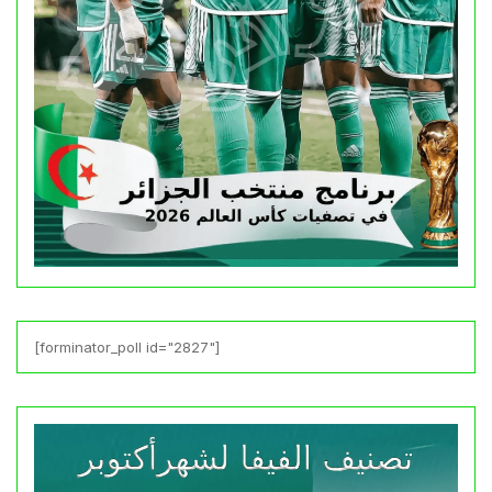
[forminator_poll id="2827"]