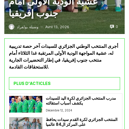
عشية الودية الأولى أمام
جنوب إفريقيا
0
Avril 13, 2026
وسيلة بولفراد
—
أجرى المنتخب الوطني الجزائري للسيدات آخر حصة تدريبية
له، عشية المواجهة الودية الأولى المرتقبة غدا الثلاثاء أمام
منتخب جنوب إفريقيا، في إطار التحضيرات الجارية
للاستحقاقات القادمة.
PLUS D'ACTICLES
مدرب المنتخب الجزائري لكرة اليد للسيدات
يكشف أسباب استقالته
Décembre 12, 2024
المنتخب الجزائري لكرة القدم سيدات يحافظ
على المركز ال84 عالميا