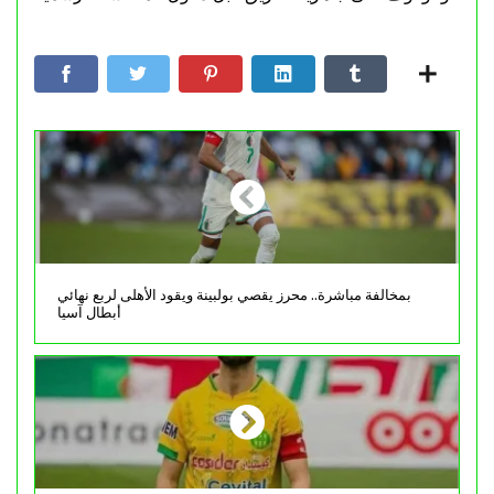
بمخالفة مباشرة.. محرز يقصي بولبينة ويقود الأهلى لربع نهائي
أبطال آسيا