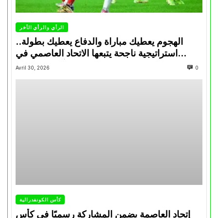
الرأي والرأي الأخر
الهجوم يعطيك مباراة والدفاع يعطيك بطولة..
استراتيجية ناجحة يتبعها الاتحاد العاصمي في
تتويجاته آخر السنوات
Avril 30, 2026
0
كأس الكونفدرالية
إتحاد العاصمة يضمن المشاركة رسميًا في كأس