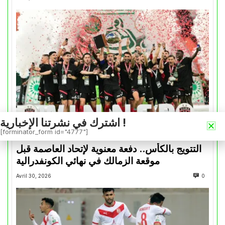
اشترك في نشرتنا الإخبارية !
[forminator_form id="4777"]
كأس الكونفدرالية
التتويج بالكأس.. دفعة معنوية لإتحاد العاصمة قبل
موقعة الزمالك في نهائي الكونفدرالية
Avril 30, 2026
0