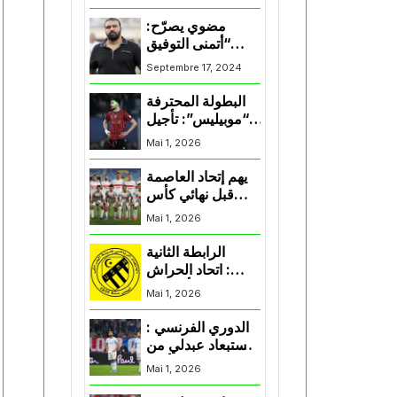
المنتخب و شباب
قسنطينة
مضوي يصرّح:
“أتمنى التوفيق
لممثلي الكرة
Septembre 17, 2024
الجزائرية في
المسابقات القارية”
البطولة المحترفة
“موبيليس”: تأجيل
مباراة إتحاد
Mai 1, 2026
العاصمة وأتلتيك
بارادو
يهم إتحاد العاصمة
قبل نهائي كأس
اكاف : الزمالك
Mai 1, 2026
يسقط بثلاثية أمام
الأهلي
الرابطة الثانية
: اتحاد الحراش
يحسم التأهل إلى
Mai 1, 2026
“البلاي أوف”
الدوري الفرنسي :
استبعاد عبدلي من
قائمة مرسيليا أمام
Mai 1, 2026
نانت