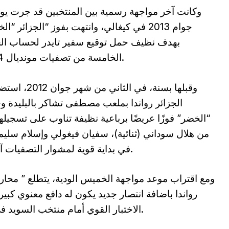
جوام 2013 في كيغالي، وانتهت بفوز “الجزائر “ا
بهدف نظيف حمل توقيع سفير تايدر لحساب ال
الخامسة من تصفيات مونديال 2014.
وقبلها بسنة، في الثاني من شهر
الجزائر رواندا بملعب مصطفى تشاكر بالبليدة 
“الخضر” فوزًا عريضًا برباعية نظيفة تناوب على تسجيله
من هلال سوداني (ثنائية)، سفيان فيغولي وإسلام سليم
في بداية قوية لمشوار التصفيات آنذاك.
ومع اقتراب موعد مواجهة الخميس الودية، يتطلع ” محارب
رواندا باضافة انتصار جديد يكون له دافع معنوي كبي
الاختبار القوي أمام منتخب السويد في العاشر من الشهر اتلجاري بـ ستوكهولم.