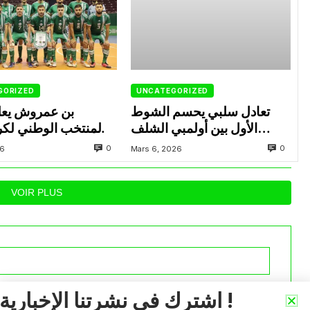
GORIZED
UNCATEGORIZED
تعادل سلبي يحسم الشوط
بن عمروش يعل
الأول بين أولمبي الشلف
المنتخب الوطني لكر
ووفاق سطيف
داخل القاعة المعني
0
0
26
Mars 6, 2026
VOIR PLUS
اشترك في نشرتنا الإخبارية !
iée.
Les champs obligatoires sont indiqués avec
*