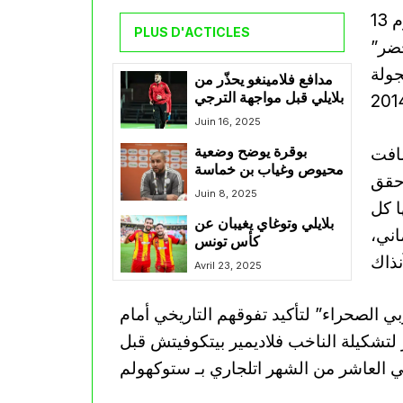
وكانت آخر مواجهة رسمية بين المنتخبين قد جرت يوم 13
PLUS D'ACTICLES
لخضر”
جولة
مدافع فلامينغو يحذّر من
بلايلي قبل مواجهة الترجي
Juin 16, 2025
 جوان 2012، استضافت
بوقرة يوضح وضعية
محيوص وغياب بن خماسة
وحقق
Juin 8, 2025
ا كل
بلايلي وتوغاي يغيبان عن
اني،
كأس تونس
Avril 23, 2025
ي الصحراء” لتأكيد تفوقهم التاريخي أمام
ر لتشكيلة الناخب فلاديمير بيتكوفيتش قبل