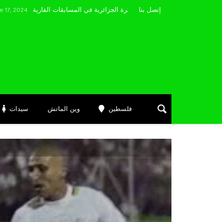
مضوي يصرّح: “أتمنى التوفيق لممثلي الكرة الجزائرية في المسابقات القارية”
إتصل بنا
فلسطين
وين الماتش
سيدات