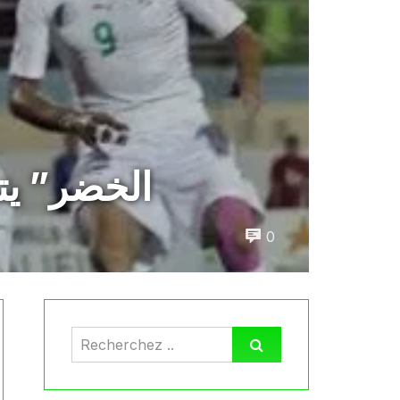
” الخضر” ي
0