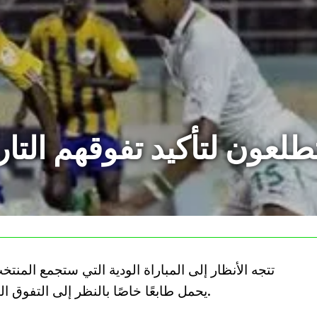
تطلعون لتأكيد تفوقهم التا
تتجه الأنظار إلى المباراة الودية التي ستجمع المنت
يحمل طابعًا خاصًا بالنظر إلى التفوق التاريخي لـ”الخضر” على المنافس الرواندي.