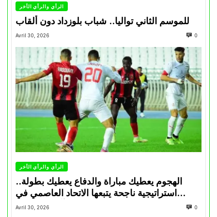
الرأي والرأي الأخر
للموسم الثاني تواليا.. شباب بلوزداد دون ألقاب
Avril 30, 2026
0
الرأي والرأي الأخر
الهجوم يعطيك مباراة والدفاع يعطيك بطولة..
استراتيجية ناجحة يتبعها الاتحاد العاصمي في
تتويجاته آخر السنوات
Avril 30, 2026
0