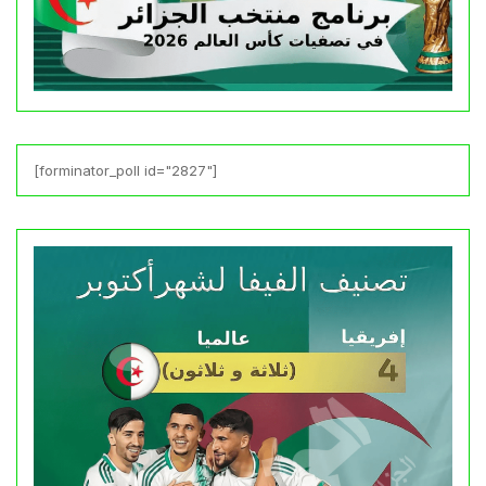
[forminator_poll id="2827"]