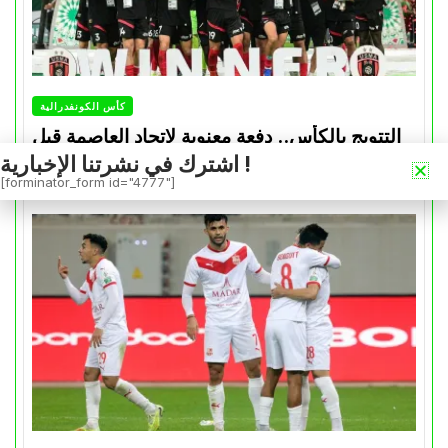
كأس الكونفدرالية
التتويج بالكأس.. دفعة معنوية لإتحاد العاصمة قبل
موقعة الزمالك في نهائي الكونفدرالية
اشترك في نشرتنا الإخبارية !
[forminator_form id="4777"]
Avril 30, 2026
0