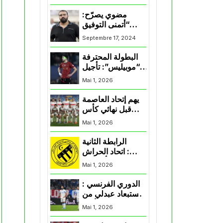
المنتخب و شباب
قسنطينة
مضوي يصرّح:
“أتمنى التوفيق
لممثلي الكرة
Septembre 17, 2024
الجزائرية في
المسابقات القارية”
البطولة المحترفة
“موبيليس”: تأجيل
مباراة إتحاد
Mai 1, 2026
العاصمة وأتلتيك
بارادو
يهم إتحاد العاصمة
قبل نهائي كأس
اكاف : الزمالك
Mai 1, 2026
يسقط بثلاثية أمام
الأهلي
الرابطة الثانية
: اتحاد الحراش
يحسم التأهل إلى
Mai 1, 2026
“البلاي أوف”
الدوري الفرنسي :
استبعاد عبدلي من
قائمة مرسيليا أمام
Mai 1, 2026
نانت