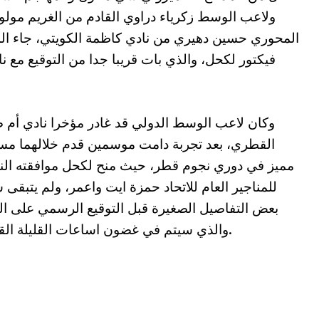
ولاعب الوسط زكرياء دراوي القادم من الغريم مولودي
المحوري حسين دهيري من نادي كاظمة الكويتي، جاء ال
فيكتور لكحل، والذي بات قريبا جدا من التوقيع مع
وكان لاعب الوسط الدولي قد غادر مؤخرا نادي أم 
القطري، بعد تجربة دامت موسمين قدم خلالهما م
مميز في دوري نجوم قطر، حيث منح لكحل موافقته النه
للمناجير العام للاتحاد حمزة ايت واعمر، ولم يتبقى
بعض التفاصيل الصغيرة قبل التوقيع الرسمي على ال
والذي سيتم في غضون اساعات القليلة القادمة.