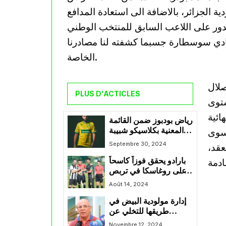
ة الجزائر، بالاضافة الى استعادة المدافع
دور على اللاعب السابق للمنتخب الوطني
 نادي سوسطارة جسبما كشفته لنا مصادرنا
الخاصة.
صلال
PLUS D'ACTICLES
ستوى
ائية
رياض بودبوز ضمن القائمة
المعنية بكلاسيكو شبيبة
 سوى
القائل و مولدية الجزائر.
Septembre 30, 2024
عقد،
بارادو يحقق فوزاً كاسحاً
على روغاسكا في تربص
سلوفينيا
Août 14, 2024
إدارة مولودية البيض في
طريقها للتخلي عن
خدمات بن بوعلي
Novembre 12, 2024