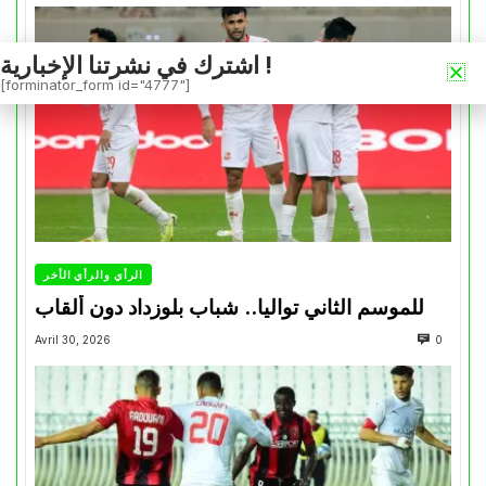
اشترك في نشرتنا الإخبارية !
[forminator_form id="4777"]
الرأي والرأي الأخر
للموسم الثاني تواليا.. شباب بلوزداد دون ألقاب
Avril 30, 2026
0