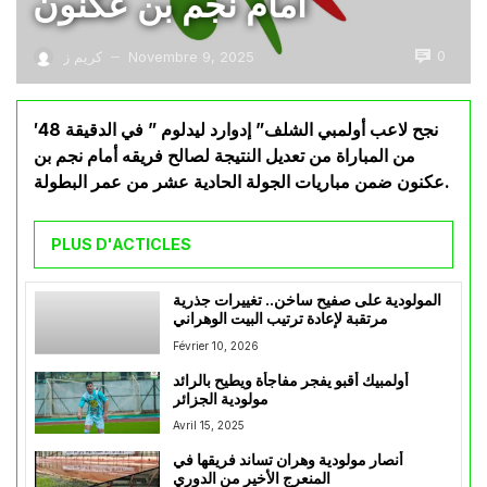
أمام نجم بن عكنون
0
Novembre 9, 2025
كريم ز
—
نجح لاعب أولمبي الشلف” إدوارد ليدلوم ” في الدقيقة 48′
من المباراة من تعديل النتيجة لصالح فريقه أمام نجم بن
عكنون ضمن مباريات الجولة الحادية عشر من عمر البطولة.
PLUS D'ACTICLES
المولودية على صفيح ساخن.. تغييرات جذرية
مرتقبة لإعادة ترتيب البيت الوهراني
Février 10, 2026
أولمبيك أقبو يفجر مفاجأة ويطيح بالرائد
مولودية الجزائر
Avril 15, 2025
أنصار مولودية وهران تساند فريقها في
المنعرج الأخير من الدوري