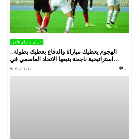
الرأي والرأي الأخر
الهجوم يعطيك مباراة والدفاع يعطيك بطولة..
استراتيجية ناجحة يتبعها الاتحاد العاصمي في
تتويجاته آخر السنوات
Avril 30, 2026
0