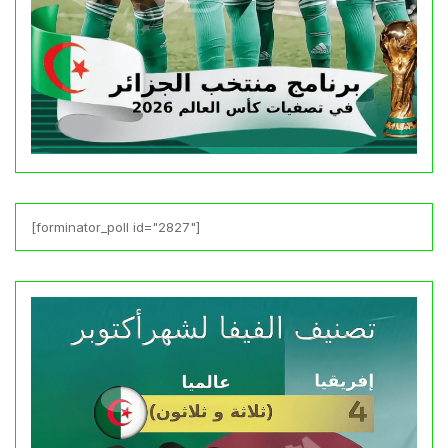
[forminator_poll id="2827"]