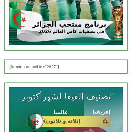
[forminator_poll id="2827"]