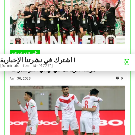
كأس الكونفدرالية
اشترك في نشرتنا الإخبارية !
التتويج بالكأس.. دفعة معنوية لإتحاد العاصمة قبل
[forminator_form id="4777"]
موقعة الزمالك في نهائي الكونفدرالية
Avril 30, 2026
0