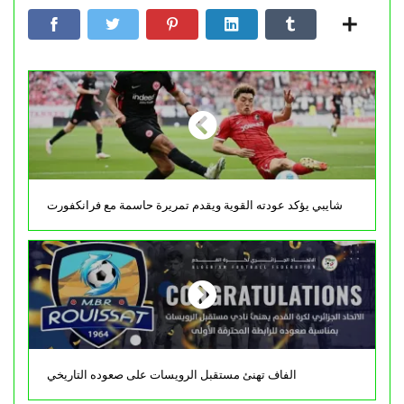
شايبي يؤكد عودته القوية ويقدم تمريرة حاسمة مع فرانكفورت
الفاف تهنئ مستقبل الرويسات على صعوده التاريخي