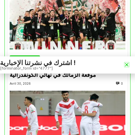
كأس الكونفدرالية
اشترك في نشرتنا الإخبارية !
التتويج بالكأس.. دفعة معنوية لإتحاد العاصمة قبل
[forminator_form id="4777"]
موقعة الزمالك في نهائي الكونفدرالية
Avril 30, 2026
0