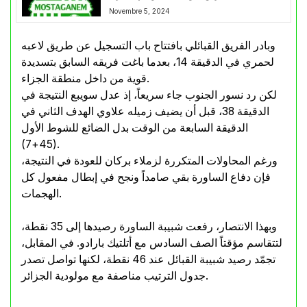
Novembre 5, 2024
وبادر الفريق القبائلي بافتتاح باب التسجيل عن طريق لاعبه
لحمري في الدقيقة 14، بعدما باغت فريقه السابق بتسديدة
قوية من داخل منطقة الجزاء.
لكن رد نسور الجنوب جاء سريعاً، إذ عدل سويبع النتيجة في
الدقيقة 38، قبل أن يضيف زميله علاوي الهدف الثاني في
الدقيقة السابعة من الوقت بدل الضائع للشوط الأول
(45+7).
ورغم المحاولات المتكررة لزملاء بركان للعودة في النتيجة،
فإن دفاع الساورة بقي صامداً ونجح في إبطال مفعول كل
الهجمات.
وبهذا الانتصار، رفعت شبيبة الساورة رصيدها إلى 35 نقطة،
لتتقاسم مؤقتاً الصف السادس مع أتلتيك بارادو. في المقابل،
تجمّد رصيد شبيبة القبائل عند 46 نقطة، لكنها تواصل تصدر
جدول الترتيب مناصفة مع مولودية الجزائر.