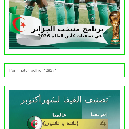
[forminator_poll id="2827"]