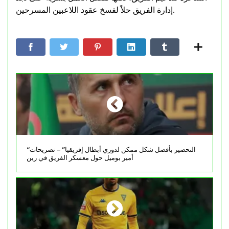
إدارة الفريق حلاً لفسخ عقود اللاعبين المسرحين.
“التحضير بأفضل شكل ممكن لدوري أبطال إفريقيا” – تصريحات
أمير بوميل حول معسكر الفريق في رين