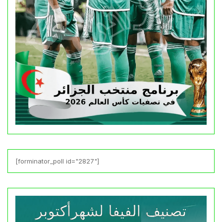
[forminator_poll id="2827"]