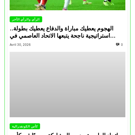
الرأي والرأي الأخر
الهجوم يعطيك مباراة والدفاع يعطيك بطولة..
استراتيجية ناجحة يتبعها الاتحاد العاصمي في
تتويجاته آخر السنوات
Avril 30, 2026
0
كأس الكونفدرالية