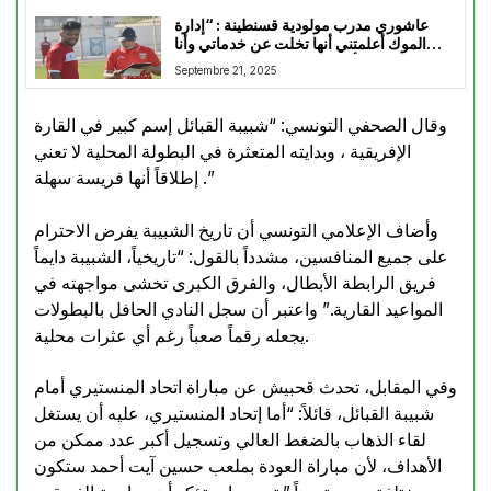
عاشوري مدرب مولودية قسنطينة : “إدارة
الموك أعلمتني أنها تخلت عن خدماتي وأنا
أطالبها بكل مستحقاتي المادية “
Septembre 21, 2025
وقال الصحفي التونسي: “شبيبة القبائل إسم كبير في القارة
الإفريقية ، وبدايته المتعثرة في البطولة المحلية لا تعني
إطلاقاً أنها فريسة سهلة .”
وأضاف الإعلامي التونسي أن تاريخ الشبيبة يفرض الاحترام
على جميع المنافسين، مشدداً بالقول: “تاريخياً، الشبيبة دايماً
فريق الرابطة الأبطال، والفرق الكبرى تخشى مواجهته في
المواعيد القارية.” واعتبر أن سجل النادي الحافل بالبطولات
يجعله رقماً صعباً رغم أي عثرات محلية.
وفي المقابل، تحدث قحبيش عن مباراة اتحاد المنستيري أمام
شبيبة القبائل، قائلاً: “أما إتحاد المنستيري، عليه أن يستغل
لقاء الذهاب بالضغط العالي وتسجيل أكبر عدد ممكن من
الأهداف، لأن مباراة العودة بملعب حسين آيت أحمد ستكون