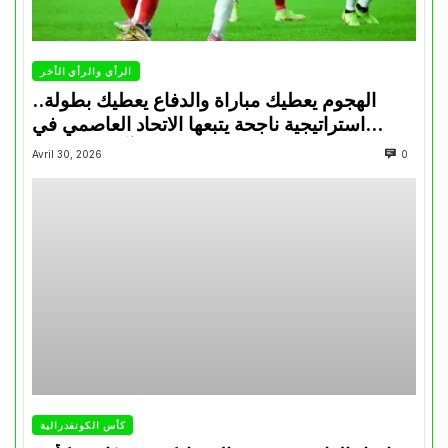
الرأي والرأي الأخر
الهجوم يعطيك مباراة والدفاع يعطيك بطولة..
استراتيجية ناجحة يتبعها الاتحاد العاصمي في
تتويجاته آخر السنوات
Avril 30, 2026
0
كأس الكونفدرالية