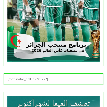
[forminator_poll id="2827"]