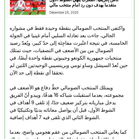
متقدما بهدف دون رد امام منتخب مالي
Décembre 26, 2025
واكتفى المنتخب الصومالي بنقطة وحيدة فقط في مشواره
الحالي، جاءت بعد تعادله السلبي أمام غينيا في الجولة
الخامسة، في نتيجة اعتُبرت مفاجِئة إلى حدّ كبير، ويُعدّ رصيد
الصومال من بين الأضعف في التصفيات، حيث تمتلك
منتخبات جمهورية الكونغو وجيبوتي نقطة واحدة أيضًا، في
حين تُعدّ السيشل وساو تومي وبرينسيبي الوحيدتين اللتين لم
تحققا أي نقطة إلى حد الآن.
ويمتلك المنتخب الصومالي خطّ دفاع هو الأضعف في
مجموعته، بعدما استقبلت شباكه 16 هدفًا، ويبدو أنّ الفريق
يدخل مبارياته بتركيز ضعيف جدًا، إذ تلقى 9 أهداف في
الشوط الأول، قبل أن يواصل معاناته بدنيًا وتكتيكيًا في
الشوط الثاني الذي تلقى فيه 7 أهداف إضافية.
كما يعاني المنتخب الصومالي من عقم هجومي واضح، بعدما