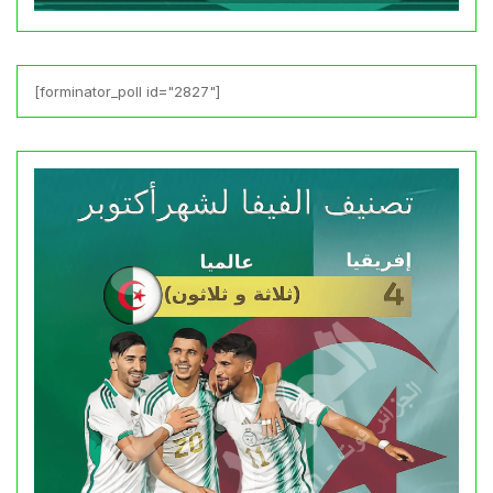
[forminator_poll id="2827"]