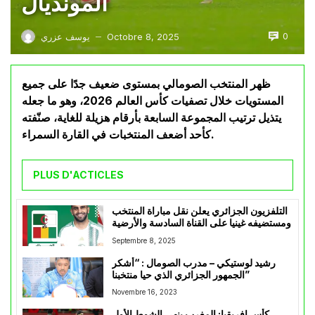
المونديال
0
Octobre 8, 2025
يوسف عزري
—
ظهر المنتخب الصومالي بمستوى ضعيف جدًا على جميع
المستويات خلال تصفيات كأس العالم 2026، وهو ما جعله
يتذيل ترتيب المجموعة السابعة بأرقام هزيلة للغاية، صنّفته
كأحد أضعف المنتخبات في القارة السمراء.
PLUS D'ACTICLES
التلفزيون الجزائري يعلن نقل مباراة المنتخب
ومستضيفه غينيا على القناة السادسة والأرضية
Septembre 8, 2025
رشيد لوستيكي – مدرب الصومال : “أشكر
الجمهور الجزائري الذي حيا منتخبنا”
Novembre 16, 2023
كأس إفريقيا: المغرب ينهي الشوط الأول