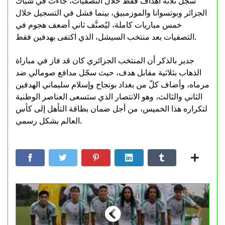
سجل ثلاثة أهداف فقط خلال التصفيات، جاءت في شباك
الجزائر وبوتسوانا والموزمبيق، بينما فشل في التسجيل خلال
خمس مباريات كاملة، ليُصنَّف ثاني أضعف هجوم في
التصفيات بعد منتخب السيشل، الذي اكتفى بهدفين فقط.
جدير بالذكر أن المنتخب الجزائري كان قد فاز في مباراة
الذهاب بثلاثية مقابل هدف، حيث سجّل مدافع صومالي ضد
مرماه، وأضاف كلّ من بغداد بونجاح وإسلام سليماني الهدفين
الثاني والثالث، وهو الانتصار الذي ستسعى العناصر الوطنية
لتكراره هذا الخميس، من أجل ضمان بطاقة التأهل إلى كأس
العالم بشكل رسمي.