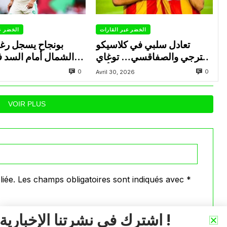
الخضر عبر القارات
الخضر ع
تعادل سلبي في كلاسيكو
بونجاح يسجل رغ
الترجي والصفاقسي… توغاي
الشمال أمام السد 
يهدر ركلة جزاء وبوعالية يتألق
0
0
Avril 30, 2026
VOIR PLUS
iée.
Les champs obligatoires sont indiqués avec
*
اشترك في نشرتنا الإخبارية !