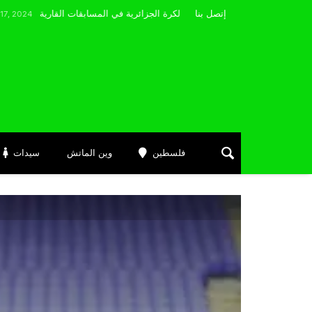
مضوي يصرّح: “أتمنى التوفيق لممثلي الكرة الجزائرية في المسابقات القارية”
إتصل بنا
A
فلسطين
وين الماتش
سيدات