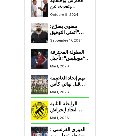
الحارس بوحلفاية
يتحدث عن
طموحاته مع
Octobre 8, 2024
المنتخب و شباب
قسنطينة
مضوي يصرّح:
“أتمنى التوفيق
لممثلي الكرة
Septembre 17, 2024
الجزائرية في
المسابقات القارية”
البطولة المحترفة
“موبيليس”: تأجيل
مباراة إتحاد
Mai 1, 2026
العاصمة وأتلتيك
بارادو
يهم إتحاد العاصمة
قبل نهائي كأس
اكاف : الزمالك
Mai 1, 2026
يسقط بثلاثية أمام
الأهلي
الرابطة الثانية
: اتحاد الحراش
يحسم التأهل إلى
Mai 1, 2026
“البلاي أوف”
الدوري الفرنسي :
استبعاد عبدلي من