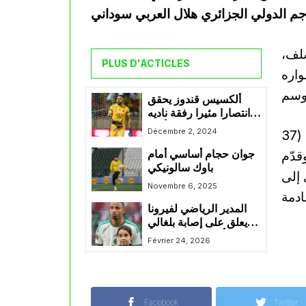
شلف،
PLUS D'ACTICLES
مواصلاً مشواره
ألكسيس قندوز يحقق
انتصارا مثيرا رفقة ناديه
بيرسبوليس الإيراني أمام
Décembre 2, 2024
ويأتي هذا القرار بعد الأداء المميز الذي قدمه سوداني (37
الشرطة العراقي ضمن
قدّم
جوان حجام أساسي أمام
منافسات دوري أبطال
باوك سالونيكي
آسيا
نادي إلى
Novembre 6, 2025
المدير الرياضي لفيرونا
يعلق على إصابة بلغالي
وتأثيرها على الفريق
Février 24, 2026
Facebook
Twitter