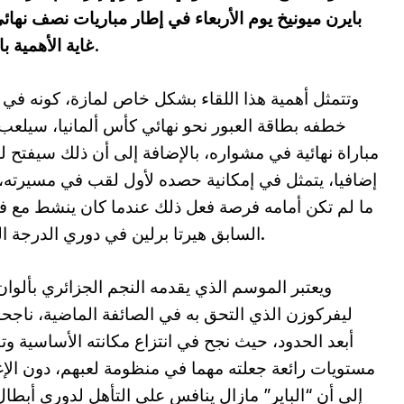
بايرن ميونيخ يوم الأربعاء في إطار مباريات نصف نهائ
غاية الأهمية بالنسبة لنجم الخضر الطامح لتحقيق التأهل.
وتتمثل أهمية هذا اللقاء بشكل خاص لمازة، كونه في 
خطفه بطاقة العبور نحو نهائي كأس ألمانيا، سيلعب
مباراة نهائية في مشواره، بالإضافة إلى أن ذلك سيفتح له 
إضافيا، يتمثل في إمكانية حصده لأول لقب في مسيرته،
ما لم تكن أمامه فرصة فعل ذلك عندما كان ينشط مع ف
السابق هيرتا برلين في دوري الدرجة الثانية.
ويعتبر الموسم الذي يقدمه النجم الجزائري بألوان 
ليفركوزن الذي التحق به في الصائفة الماضية، ناجحا
أبعد الحدود، حيث نجح في انتزاع مكانته الأساسية وت
مستويات رائعة جعلته مهما في منظومة لعبهم، دون الإ
إلى أن “الباير” مازال ينافس على التأهل لدوري أبطا