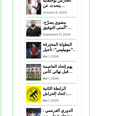
الحارس بوحلفاية
يتحدث عن
طموحاته مع
Octobre 8, 2024
المنتخب و شباب
قسنطينة
مضوي يصرّح:
“أتمنى التوفيق
لممثلي الكرة
Septembre 17, 2024
الجزائرية في
المسابقات القارية”
البطولة المحترفة
“موبيليس”: تأجيل
مباراة إتحاد
Mai 1, 2026
العاصمة وأتلتيك
بارادو
يهم إتحاد العاصمة
قبل نهائي كأس
اكاف : الزمالك
Mai 1, 2026
يسقط بثلاثية أمام
الأهلي
الرابطة الثانية
: اتحاد الحراش
يحسم التأهل إلى
Mai 1, 2026
“البلاي أوف”
الدوري الفرنسي :
استبعاد عبدلي من