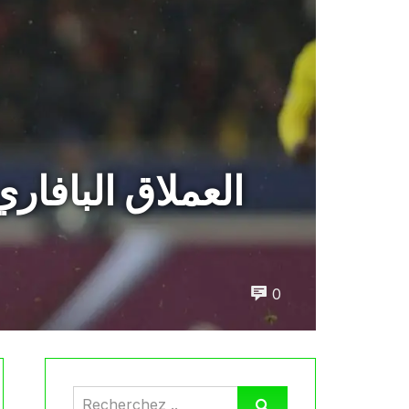
العملاق البافار
0