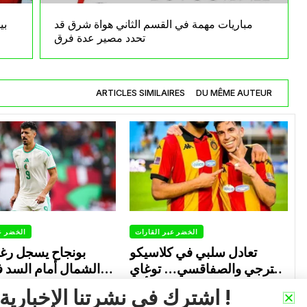
مباريات مهمة في القسم الثاني هواة شرق قد
بي
تحدد مصير عدة فرق
ARTICLES SIMILAIRES
DU MÊME AUTEUR
الخضر عبر القارات
الخضر ع
تعادل سلبي في كلاسيكو
بونجاح يسجل رغ
الترجي والصفاقسي… توغاي
الشمال أمام السد 
يهدر ركلة جزاء وبوعالية يتألق
0
0
Avril 30, 2026
اشترك في نشرتنا الإخبارية !