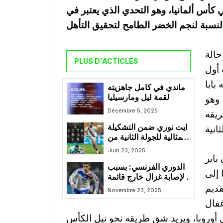
ي كأس ألمانيا، وهو التحدي الذي يعتبر في
حالة
PLUS D'ACTICLES
 أول
بابا
ماندي في كامل جاهزيته
لقمة ليل ومارسيليا
 وهو
Décembre 5, 2025
ريقه
ايت نوري ضمن التشكيلة
المثالية للجولة الثانية من
الموندياليتو
Juin 23, 2025
باير
الدوري الفرنسي: بسبب
 إلى
الإصابة غزال خارج قائمة
قديم
ليون في مواجهة اليوم
Novembre 23, 2025
أمام أوكسير
غفال
ل أوروبا، ويريد شق طريقه نحو نيل الكأس