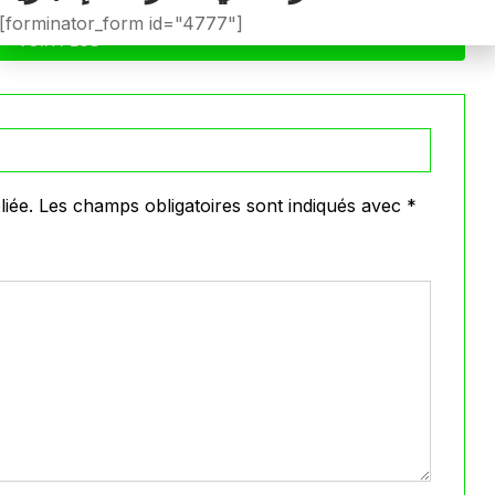
[forminator_form id="4777"]
VOIR PLUS
iée.
Les champs obligatoires sont indiqués avec
*