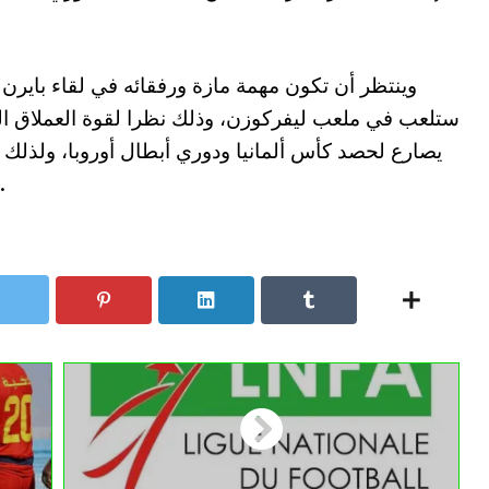
وينتظر أن تكون مهمة مازة ورفقائه في لقاء بايرن 
ستلعب في ملعب ليفركوزن، وذلك نظرا لقوة العملاق البا
يصارع لحصد كأس ألمانيا ودوري أبطال أوروبا، ولذلك
ما عنده للبروز في هذه المواجهة المرتقبة.