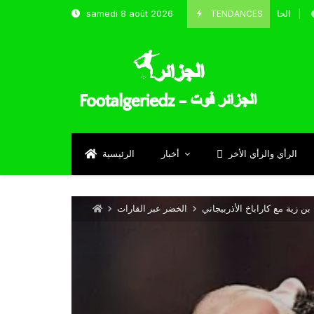
TENDANCES
samedi 8 août 2026
الحارس بوحلفاية يتحدث عن طموحاته مع المنتخب و شباب قسنطي
Septemb
الرأي والرأي الأخر
أخبار
الرئيسية
زية مع كاراباخ الأذربيجاني
الخضر عبر القارات