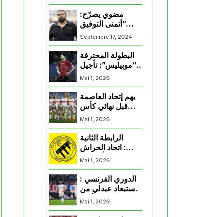
المنتخب و شباب
قسنطينة
مضوي يصرّح:
“أتمنى التوفيق
لممثلي الكرة
Septembre 17, 2024
الجزائرية في
المسابقات القارية”
البطولة المحترفة
“موبيليس”: تأجيل
مباراة إتحاد
Mai 1, 2026
العاصمة وأتلتيك
بارادو
يهم إتحاد العاصمة
قبل نهائي كأس
اكاف : الزمالك
Mai 1, 2026
يسقط بثلاثية أمام
الأهلي
الرابطة الثانية
: اتحاد الحراش
يحسم التأهل إلى
Mai 1, 2026
“البلاي أوف”
الدوري الفرنسي :
استبعاد عبدلي من
قائمة مرسيليا أمام
Mai 1, 2026
نانت