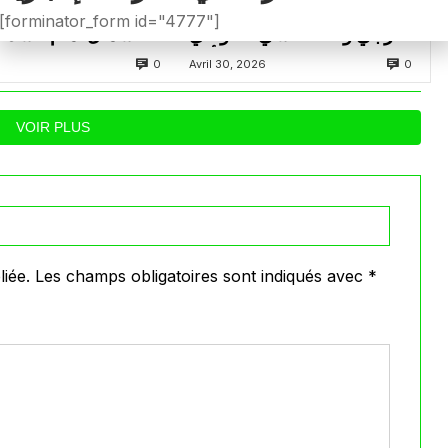
تعادل سلبي في كلاسيكو
بونجاح يسجل رغ
[forminator_form id="4777"]
الترجي والصفاقسي… توغاي
الشمال أمام السد 
يهدر ركلة جزاء وبوعالية يتألق
0
0
Avril 30, 2026
VOIR PLUS
iée.
Les champs obligatoires sont indiqués avec
*