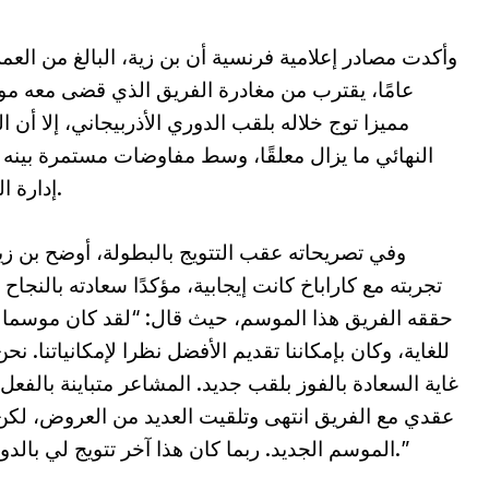
عامًا، يقترب من مغادرة الفريق الذي قضى معه م
مميزا توج خلاله بلقب الدوري الأذربيجاني، إلا أن ال
النهائي ما يزال معلقًا، وسط مفاوضات مستمرة بينه 
إدارة النادي.
وفي تصريحاته عقب التتويج بالبطولة، أوضح بن زي
تجربته مع كاراباخ كانت إيجابية، مؤكدًا سعادته بالنجاح 
حققه الفريق هذا الموسم، حيث قال: “لقد كان موسما 
للغاية، وكان بإمكاننا تقديم الأفضل نظرا لإمكانياتنا. نح
غاية السعادة بالفوز بلقب جديد. المشاعر متباينة بالفعل،
عقدي مع الفريق انتهى وتلقيت العديد من العروض، لكن ل
الموسم الجديد. ربما كان هذا آخر تتويج لي بالدوري الأذربيجاني، ولهذا أعيش مشاعر رائعة.”