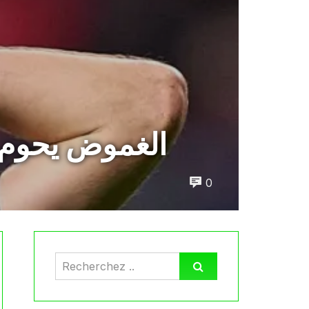
الغموض يحوم ح
0