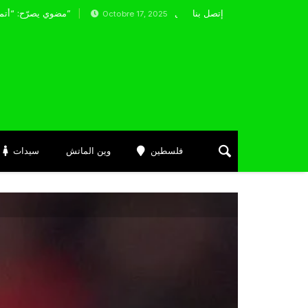
إتصل بنا
: مرغم يضيع فرصة إفتتاح النتيجة لشبيبة القبائل
مضوي يصرّح: “أتمنى التوفيق لممثلي الكرة الجزائرية في المسابقات القارية”
Octobre 17, 2025
فلسطين
وين الماتش
سيدات