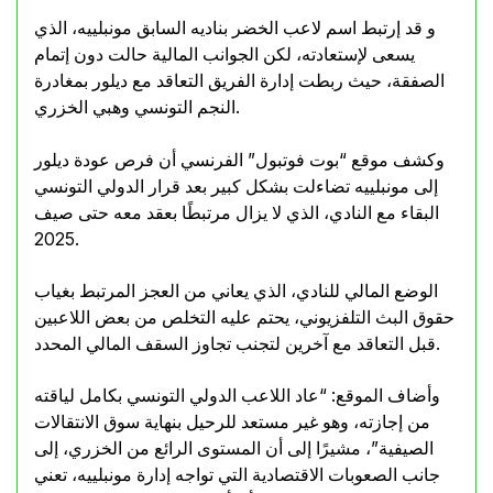
و قد إرتبط اسم لاعب الخضر بناديه السابق مونبلييه، الذي
يسعى لإستعادته، لكن الجوانب المالية حالت دون إتمام
الصفقة، حيث ربطت إدارة الفريق التعاقد مع ديلور بمغادرة
النجم التونسي وهبي الخزري.
وكشف موقع “بوت فوتبول” الفرنسي أن فرص عودة ديلور
إلى مونبلييه تضاءلت بشكل كبير بعد قرار الدولي التونسي
البقاء مع النادي، الذي لا يزال مرتبطًا بعقد معه حتى صيف
2025.
الوضع المالي للنادي، الذي يعاني من العجز المرتبط بغياب
حقوق البث التلفزيوني، يحتم عليه التخلص من بعض اللاعبين
قبل التعاقد مع آخرين لتجنب تجاوز السقف المالي المحدد.
وأضاف الموقع: “عاد اللاعب الدولي التونسي بكامل لياقته
من إجازته، وهو غير مستعد للرحيل بنهاية سوق الانتقالات
الصيفية”، مشيرًا إلى أن المستوى الرائع من الخزري، إلى
جانب الصعوبات الاقتصادية التي تواجه إدارة مونبلييه، تعني