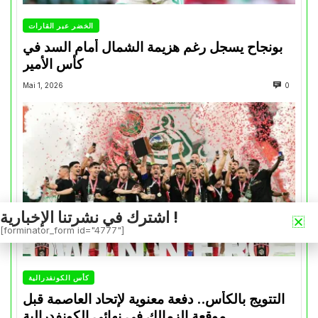
الخضر عبر القارات
بونجاح يسجل رغم هزيمة الشمال أمام السد في
كأس الأمير
Mai 1, 2026
0
اشترك في نشرتنا الإخبارية !
[forminator_form id="4777"]
كأس الكونفدرالية
التتويج بالكأس.. دفعة معنوية لإتحاد العاصمة قبل
موقعة الزمالك في نهائي الكونفدرالية