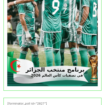
[forminator_poll id="2827"]