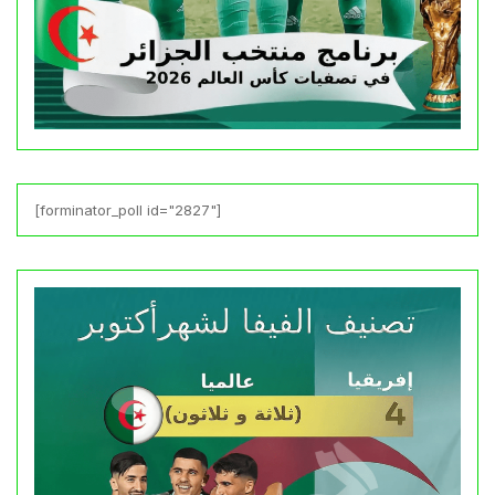
[forminator_poll id="2827"]