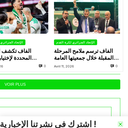
الإتحاد الجزائري لكرة القدم
الإتحاد الجزائري 
الفاف ترسم ملامح المرحلة
الفاف تكشف ال
المقبلة خلال جمعيتها العامة
المحددة لإختيار
العادية
المستدعاة للمشاركة 
0
0
026
Avril 11, 2026
VOIR PLUS
اشترك في نشرتنا الإخبارية !
iée.
Les champs obligatoires sont indiqués avec
*