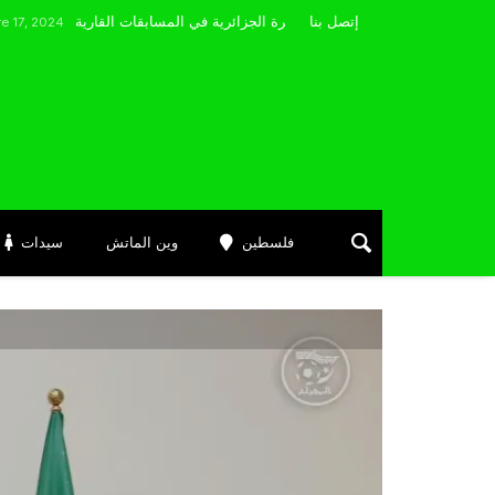
مضوي يصرّح: “أتمنى التوفيق لممثلي الكرة الجزائرية في المسابقات القارية”
إتصل بنا
فلسطين
وين الماتش
سيدات