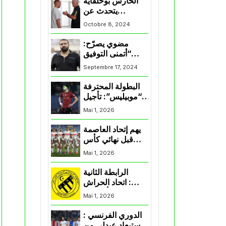
الحارس بوحلفاية
يتحدث عن
طموحاته مع
Octobre 8, 2024
المنتخب و شباب
قسنطينة
مضوي يصرّح:
“أتمنى التوفيق
لممثلي الكرة
Septembre 17, 2024
الجزائرية في
المسابقات القارية”
البطولة المحترفة
“موبيليس”: تأجيل
مباراة إتحاد
Mai 1, 2026
العاصمة وأتلتيك
بارادو
يهم إتحاد العاصمة
قبل نهائي كأس
اكاف : الزمالك
Mai 1, 2026
يسقط بثلاثية أمام
الأهلي
الرابطة الثانية
: اتحاد الحراش
يحسم التأهل إلى
Mai 1, 2026
“البلاي أوف”
الدوري الفرنسي :
استبعاد عبدلي من