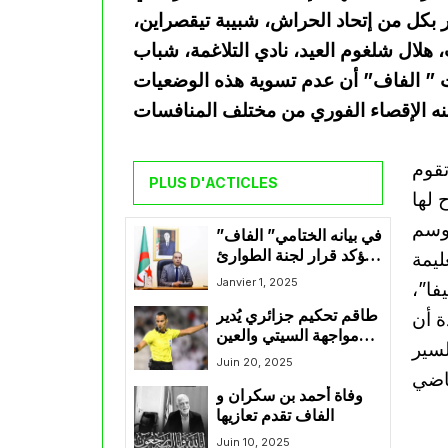
بكل من إتحاد الحراش، شبيبة تيقصراين،
 هلال شلغوم العيد، نادي التلاغمة، شباب
 ” الفاف” أن عدم تسوية هذه الوضعيات
تقوم
PLUS D'ACTICLES
 لها
موسم
في بيانه الختامي” الفاف”
تؤكد قرار لجنة الطوارئ
ليمة
في حق الحكمين بوكواسة
Janvier 1, 2025
يفا”،
و عبان
طاقم تحكيم جزائري يُدير
ة أن
مواجهة السيتي والعين
لسير
الإماراتي
Juin 20, 2025
وفاة أحمد بن سكران و
الفاف تقدم تعازيها
Juin 10, 2025