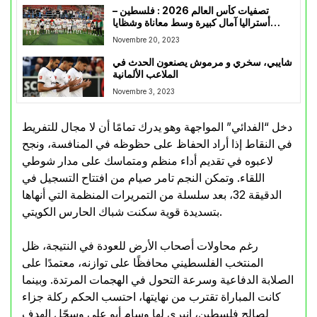
تصفيات كأس العالم 2026 : فلسطين –
أستراليا آمال كبيرة وسط معاناة وشظايا
الحرب
Novembre 20, 2023
شايبي، سخري و مرموش يصنعون الحدث في
الملاعب الألمانية
Novembre 3, 2023
دخل “الفدائي” المواجهة وهو يدرك تمامًا أن لا مجال للتفريط
في النقاط إذا أراد الحفاظ على حظوظه في المنافسة، ونجح
لاعبوه في تقديم أداء منظم ومتماسك على مدار شوطي
اللقاء. وتمكن النجم تامر صيام من افتتاح التسجيل في
الدقيقة 32، بعد سلسلة من التمريرات المنظمة التي أنهاها
بتسديدة قوية سكنت شباك الحارس الكويتي.
رغم محاولات أصحاب الأرض للعودة في النتيجة، ظل
المنتخب الفلسطيني محافظًا على توازنه، معتمدًا على
الصلابة الدفاعية وسرعة التحول في الهجمات المرتدة. وبينما
كانت المباراة تقترب من نهايتها، احتسب الحكم ركلة جزاء
لصالح فلسطين، انبرى لها وسام أبو علي وسجّل الهدف