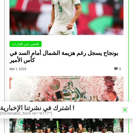
الخضر عبر القارات
بونجاح يسجل رغم هزيمة الشمال أمام السد في
كأس الأمير
Mai 1, 2026
0
اشترك في نشرتنا الإخبارية !
[forminator_form id="4777"]