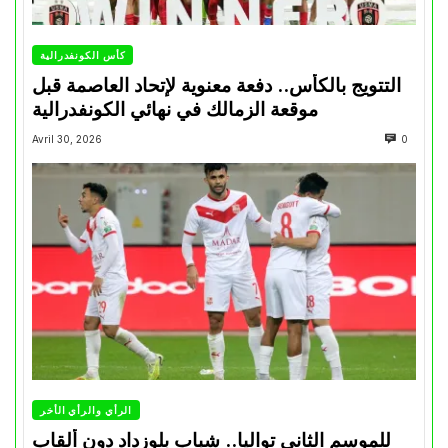
كأس الكونفدرالية
التتويج بالكأس.. دفعة معنوية لإتحاد العاصمة قبل
موقعة الزمالك في نهائي الكونفدرالية
Avril 30, 2026
0
الرأي والرأي الأخر
للموسم الثاني تواليا.. شباب بلوزداد دون ألقاب