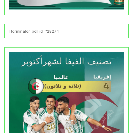
[forminator_poll id="2827"]