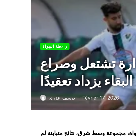
رابطة الهواة
رة تشتعل وصراع
البقاء يزداد تعقيدًا
Février 17, 2026
يوسف عزري
—
اة، مجموعة وسط شرق، نتائج متباينة لم