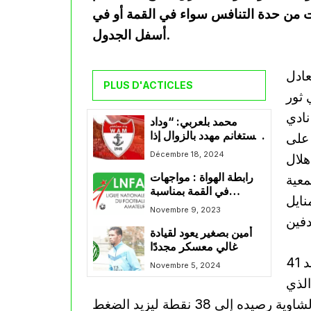
ت من حدة التنافس سواء في القمة أو في
أسفل الجدول.
عادل
PLUS D'ACTICLES
 ثور
نادي
محمد بلعربي: “وداد
مستغانم مهدد بالزوال إذا
 على
لم يتلق الدعم المالي
Décembre 18, 2024
هلال
الكافي”
رابطة الهواة : مواجهات
معية
في القمة بمناسبة
نايل
استئناف المنافسة
Novembre 9, 2023
أمين بصغير يعود لقيادة
غالي معسكر مجددًا
في صدارة الترتيب، يواصل شباب باتنة الريادة برصيد 41
Novembre 5, 2024
الذي
يبقى في دائرة الملاحقة المباشرة. وبدوره، رفع اتحاد الشاوية رصيده إلى 38 نقطة ليزيد الضغط