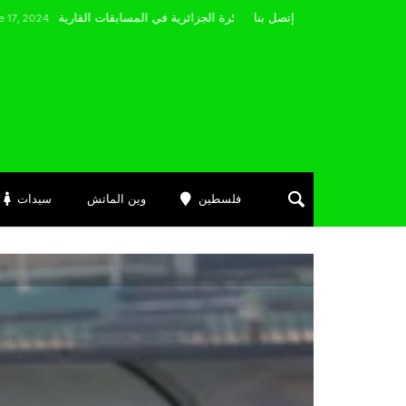
مضوي يصرّح: “أتمنى التوفيق لممثلي الكرة الجزائرية في المسابقات القارية”
إتصل بنا
فلسطين
وين الماتش
سيدات