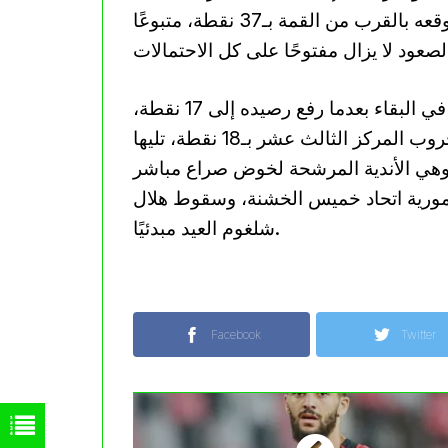
على الثنائي المتصدر، فيما يحافظ شبيبة جيجل على موقعه بالقرب من القمة بـ37 نقطة، متبوعًا
أما في أسفل الترتيب، فقد أنعش مولودية باتنة آماله في البقاء بعدما رفع رصيده إلى 17 نقطة،
مقلصًا الفارق مع الفرق التي تسبقه. وتحتل جمعية الخروب المركز الثالث عشر بـ18 نقطة، تليها
 بـ20 نقطة، ثم بني ولبان بـ21 نقطة، وهي الأندية المرشحة لخوض صراع مباشر
مأمورية اتحاد خميس الخشنة، وسقوط هلال
شلغوم العيد مبدئيًا.
Facebook
Twitter