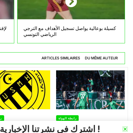
كسيلة بوعالية يواصل تسجيل الأهداف مع الترجي
لإقن
الرياضي التونسي
ARTICLES SIMILAIRES
DU MÊME AUTEUR
رابطة الهواة
را
اشترك في نشرتنا الإخبارية !
رابطة الهواة.. أبرز قرارات
انفراج مرتقب لأزم