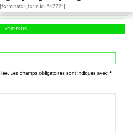
لجنة الانضباط للجولة 28
الحراش المالية قب
[forminator_form id="4777"]
0
0
026
Avril 28, 2026
VOIR PLUS
iée.
Les champs obligatoires sont indiqués avec
*