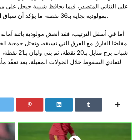
بمولودية بجاية بـ36 نقطة، ما يؤكد أن سباق الصعود لا يزال مفتوحًا على كل الاحتمالات.
شباب برج منايل
لتفادي السقوط خلال الجولات المقبلة، بعد تعقّد 