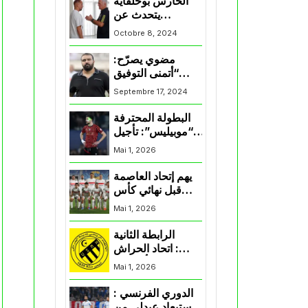
الحارس بوحلفاية
يتحدث عن
طموحاته مع
Octobre 8, 2024
المنتخب و شباب
قسنطينة
مضوي يصرّح:
“أتمنى التوفيق
لممثلي الكرة
Septembre 17, 2024
الجزائرية في
المسابقات القارية”
البطولة المحترفة
“موبيليس”: تأجيل
مباراة إتحاد
Mai 1, 2026
العاصمة وأتلتيك
بارادو
يهم إتحاد العاصمة
قبل نهائي كأس
اكاف : الزمالك
Mai 1, 2026
يسقط بثلاثية أمام
الأهلي
الرابطة الثانية
: اتحاد الحراش
يحسم التأهل إلى
Mai 1, 2026
“البلاي أوف”
الدوري الفرنسي :
استبعاد عبدلي من