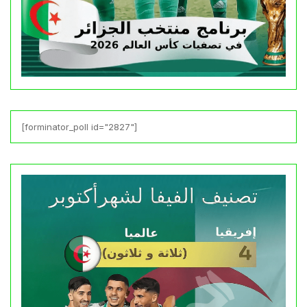
[forminator_poll id="2827"]