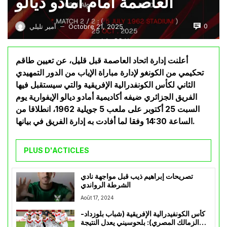
العاصمة أمام أمادو ديالو
0
Octobre 21, 2025
أمير تليلي
—
أعلنت إدارة اتحاد العاصمة قبل قليل، عن تعيين طاقم
تحكيمي من الكونغو لإدارة مباراة الإياب من الدور التمهيدي
الثاني لكأس الكونفدرالية الإفريقية والتي سيستقبل فيها
الفريق الجزائري ضيفه أكاديمية أمادو ديالو الإيفوارية يوم
السبت 25 أكتوبر على ملعب 5 جويلية 1962، انطلاقا من
الساعة 14:30 وفقا لما أفادت به إدارة الفريق في بيانها.
PLUS D'ACTICLES
تصريحات إبراهيم ذيب قبل مواجهة نادي
الشرطة الرواندي
Août 17, 2024
كأس الكونفيدرالية الإفريقية (شباب بلوزداد-
الزمالك المصري): بلحوسيني يعدل النتيجة