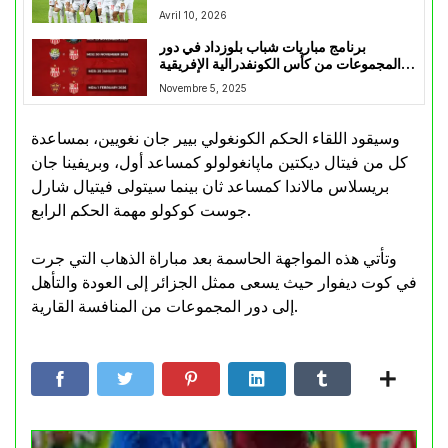
والحكم يلغي الهدف بعد العودة الى الفار
Avril 10, 2026
برنامج مباريات شباب بلوزداد في دور
المجموعات من كأس الكونفدرالية الإفريقية
2025–2026
Novembre 5, 2025
وسيقود اللقاء الحكم الكونغولي بيير جان نغويين، بمساعدة
كل من فيتال ديكتين ماپانغولولو كمساعد أول، وبريفينا جان
بريسلاس مالاندا كمساعد ثان بينما سيتولى فيتيال شارل
جوست كوكولو مهمة الحكم الرابع.
وتأتي هذه المواجهة الحاسمة بعد مباراة الذهاب التي جرت
في كوت ديفوار حيث يسعى ممثل الجزائر إلى العودة والتأهل
إلى دور المجموعات من المنافسة القارية.