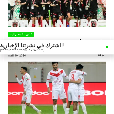
كأس الكونفدرالية
التتويج بالكأس.. دفعة معنوية لإتحاد العاصمة قبل
اشترك في نشرتنا الإخبارية !
موقعة الزمالك في نهائي الكونفدرالية
[forminator_form id="4777"]
Avril 30, 2026
0