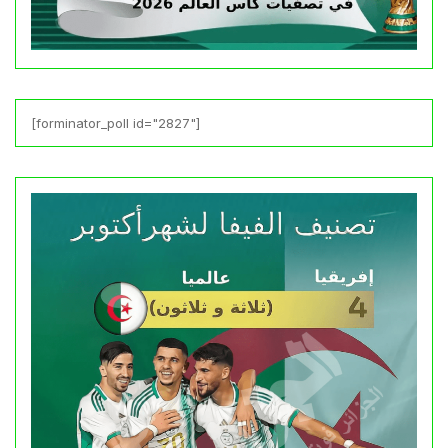
[forminator_poll id="2827"]