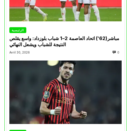
الرئيسية
مباشر(62′) اتحاد العاصمة 2–1 شباب بلوزداد: واسع يقلص
النتيجة للشباب ويشعل النهائي
Avril 30, 2026
0