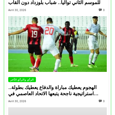
للموسم الثاني تواليا.. شباب بلوزداد دون ألقاب
Avril 30, 2026
0
الرأي والرأي الأخر
الهجوم يعطيك مباراة والدفاع يعطيك بطولة..
استراتيجية ناجحة يتبعها الاتحاد العاصمي في
تتويجاته آخر السنوات
Avril 30, 2026
0