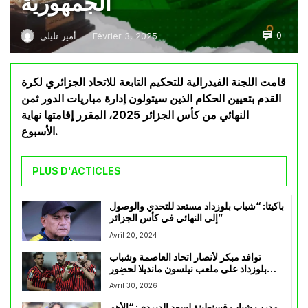
الجمهورية
0
Février 3, 2025
أمير تليلي
—
قامت اللجنة الفيدرالية للتحكيم التابعة للاتحاد الجزائري لكرة
القدم بتعيين الحكام الذين سيتولون إدارة مباريات الدور ثمن
النهائي من كأس الجزائر 2025، المقرر إقامتها نهاية
الأسبوع.
PLUS D'ACTICLES
باكيتا: “شباب بلوزداد مستعد للتحدي والوصول
إلى النهائي في كأس الجزائر”
Avril 20, 2024
توافد مبكر لأنصار اتحاد العاصمة وشباب
بلوزداد على ملعب نيلسون مانديلا لحضور
موعد نهائي الكأس
Avril 30, 2026
مدرب شباب قسنطينة لسعد الديردي: “الأهم