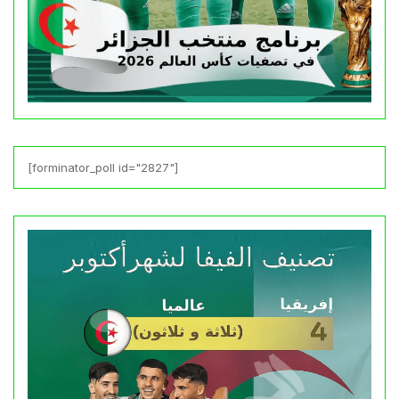
[forminator_poll id="2827"]