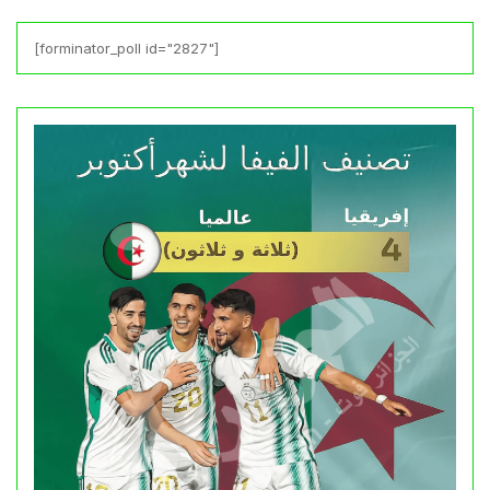
[forminator_poll id="2827"]