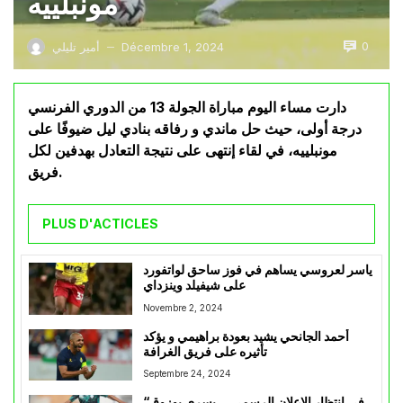
مونبلييه
0
Décembre 1, 2024
أمير تليلي
—
دارت مساء اليوم مباراة الجولة 13 من الدوري الفرنسي
درجة أولى، حيث حل ماندي و رفاقه بنادي ليل ضيوفًا على
مونبلييه، في لقاء إنتهى على نتيجة التعادل بهدفين لكل
فريق.
PLUS D'ACTICLES
ياسر لعروسي يساهم في فوز ساحق لواتفورد
على شيفيلد وينزداي
Novembre 2, 2024
أحمد الجانحي يشيد بعودة براهيمي و يؤكد
تأثيره على فريق الغرافة
Septembre 24, 2024
“في انتظار الإعلان الرسمي… يسري بوزوق