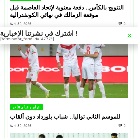
التتويج بالكأس.. دفعة معنوية لإتحاد العاصمة قبل
موقعة الزمالك في نهائي الكونفدرالية
Avril 30, 2026
0
اشترك في نشرتنا الإخبارية !
[forminator_form id="4777"]
الرأي والرأي الأخر
للموسم الثاني تواليا.. شباب بلوزداد دون ألقاب
Avril 30, 2026
0