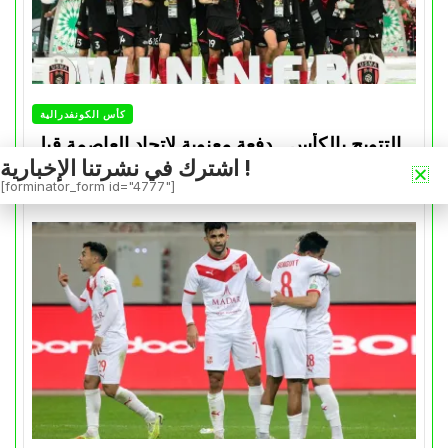
كأس الكونفدرالية
التتويج بالكأس.. دفعة معنوية لإتحاد العاصمة قبل
اشترك في نشرتنا الإخبارية !
موقعة الزمالك في نهائي الكونفدرالية
[forminator_form id="4777"]
Avril 30, 2026
0