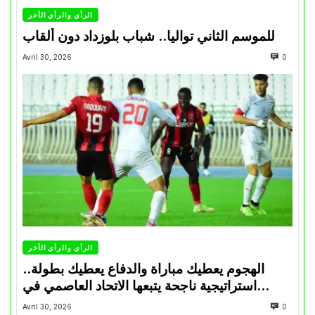
الرأي والرأي الأخر
للموسم الثاني تواليا.. شباب بلوزداد دون ألقاب
Avril 30, 2026
0
الرأي والرأي الأخر
الهجوم يعطيك مباراة والدفاع يعطيك بطولة..
استراتيجية ناجحة يتبعها الاتحاد العاصمي في
تتويجاته آخر السنوات
Avril 30, 2026
0