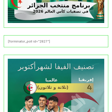
[forminator_poll id="2827"]