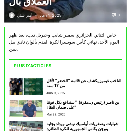
العملاق بال
0
Juin 1, 2025
أمير تليلي
—
خاض الثنائي الجزائري سمير شايب وجبريل ديب، بعد ظهر
اليوم الأحد، نهائي كأس سويسرا لكرة القدم بألوان نادي بيل
بيين.
PLUS D'ACTICLES
الناخب غيموز يكشف عن قائمة “الخضر” لأقل
من 17 سنة
Juin 9, 2025
بن ناصر (رئيس ن.مقرة): “سندافع بكل قوتنا
على ضمان البقاء”
Mai 29, 2025
شبليات وصغريات أولمبيك تيشي ووداد بجاية
يتوجن بكاس الجمهورية للكرة الطائرة