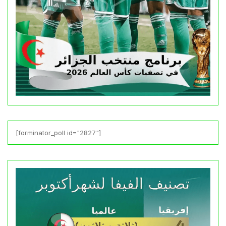
[forminator_poll id="2827"]