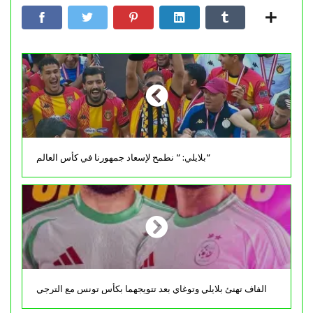
بلايلي: ” نطمح لإسعاد جمهورنا في كأس العالم”
الفاف تهنئ بلايلي وتوغاي بعد تتويجهما بكأس تونس مع الترجي