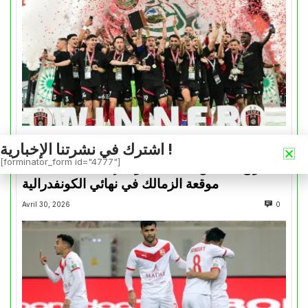
اشترك في نشرتنا الإخبارية !
كأس الكونفدرالية
[forminator_form id="4777"]
التتويج بالكأس.. دفعة معنوية لإتحاد العاصمة قبل
موقعة الزمالك في نهائي الكونفدرالية
Avril 30, 2026
0