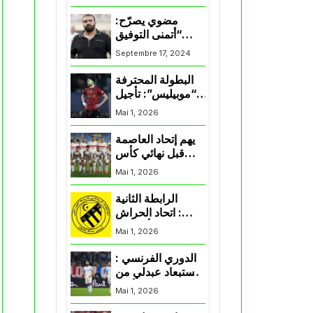
المنتخب و شباب
قسنطينة
مضوي يصرّح:
“أتمنى التوفيق
لممثلي الكرة
Septembre 17, 2024
الجزائرية في
المسابقات القارية”
البطولة المحترفة
“موبيليس”: تأجيل
مباراة إتحاد
Mai 1, 2026
العاصمة وأتلتيك
بارادو
يهم إتحاد العاصمة
قبل نهائي كأس
اكاف : الزمالك
Mai 1, 2026
يسقط بثلاثية أمام
الأهلي
الرابطة الثانية
: اتحاد الحراش
يحسم التأهل إلى
Mai 1, 2026
“البلاي أوف”
الدوري الفرنسي :
استبعاد عبدلي من
قائمة مرسيليا أمام
Mai 1, 2026
نانت