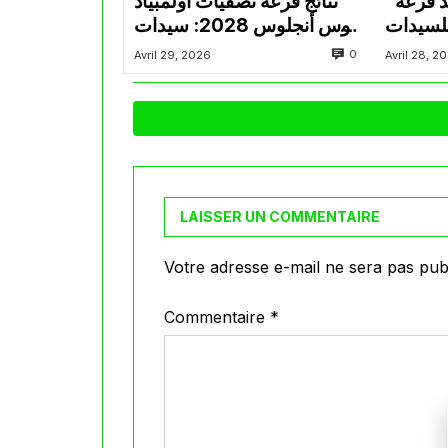
“كاف” تكشف عن موعد قرعة
نتائج قرعة تصفيات أولمبياد
للسيدات
لوس أنجلوس 2028: سيدات
بية لوس
الخضر يواجهن إفريقيا
0
Avril 29, 2026
Avril 28, 2
20
الوسطى
LAISSER UN COMMENTAIRE
Votre adresse e-mail ne sera pas publ
Commentaire
*