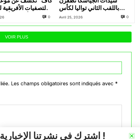
سيدات الجياسكا تظفرن
باللقب الثاني تواليا لكأس
التصفيات الأفريقية 
الجزائر
المؤهلة للألعاب الأولم
0
0
026
Avril 25, 2026
أنجلس 28
VOIR PLUS
iée.
Les champs obligatoires sont indiqués avec
*
اشترك في نشرتنا الإخبارية !