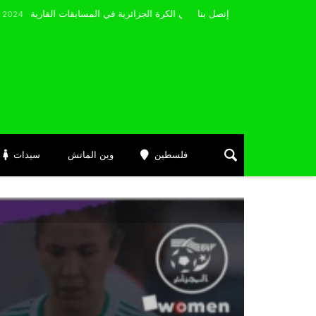
مضوي يصرّح: “أتمنى التوفيق لممثلي الكرة الجزائرية في المسابقات القارية”
إتصل بنا
Ma
فلسطين
وين الماتش
سيدات