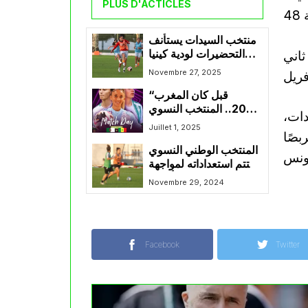
PLUS D'ACTICLES
منتخب السيدات يستأنف
ثاني
التحضيرات لودية كينيا
الثانية وبنستيتي يدعم
Novembre 27, 2025
قائمته بحارسة كلوب أقبو
“قبل كان المغرب
2025.. المنتخب النسوي
دات،
يرفع نسق التحضيرات
Juillet 1, 2025
بصًا
بمواجهة السنغال”
المنتخب الوطني النسوي
يختتم استعداداته لمواجهة
أوغندا
Novembre 29, 2024
Facebook
Twitter