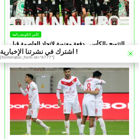
كأس الكونفدرالية
التتويج بالكأس.. دفعة معنوية لإتحاد العاصمة قبل
اشترك في نشرتنا الإخبارية !
موقعة الزمالك في نهائي الكونفدرالية
[forminator_form id="4777"]
Avril 30, 2026
0