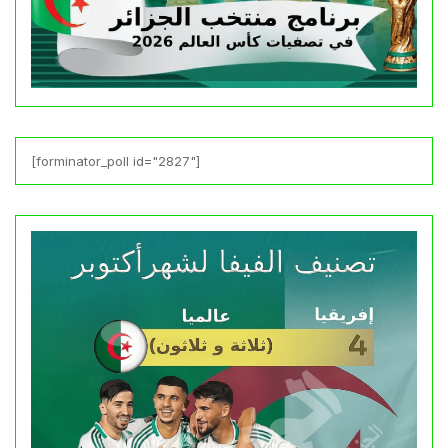
[forminator_poll id="2827"]