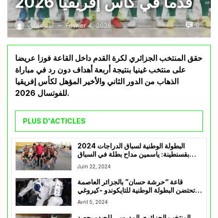
قدما في كأس إفريقيا 2026
0
Février 4, 2026
أمير تليلي
—
حقق المنتخب الجزائري لكرة القدم داخل القاعة فوزا عريضا
على منتخب غينيا بنتيجة أربعة أهداف دون رد في مباراة
الذهاب من الدور الثاني والأخير المؤهل لكأس إفريقيا
للفوتسال 2026.
PLUS D'ACTICLES
البطولة الوطنية لسباق الدراجات 2024
بقسنطينة: ياسمين مداح بطلة في السباق
على الطريق
Juin 22, 2024
قاعة “حرشة حسان” بالجزائر العاصمة
تحتضن البطولة الوطنية للتايكوندو -كيروغي
للأكابر وذوي الهمم
Avril 5, 2024
المنتخب الجزائري المدرسي للجيدو يحصد