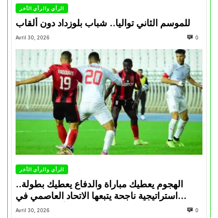
الرأي والرأي الأخر
للموسم الثاني تواليا.. شباب بلوزداد دون ألقاب
Avril 30, 2026
0
الرأي والرأي الأخر
الهجوم يعطيك مباراة والدفاع يعطيك بطولة..
استراتيجية ناجحة يتبعها الاتحاد العاصمي في
تتويجاته آخر السنوات
Avril 30, 2026
0