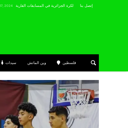
مضوي يصرّح: “أتمنى التوفيق لممثلي الكرة الجزائرية في المسابقات القارية”
إتصل بنا
فلسطين
وين الماتش
سيدات