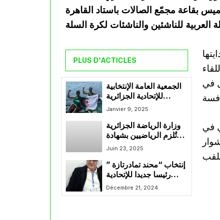
 الخميس بقاعة مجمّع الصالات باستاد القاهرة
يتها
PLUS D'ACTICLES
لقاء
ل في
الجمعية العامة الإنتخابية
للإتحادية الجزائرية
للجمعيات الرياضية
Janvier 9, 2025
للتجديف والكانوي كاياك
ي في
وزارة الرياضة الجزائرية
تجرى السبت 11 جانفي
تُلزم الرياضيين بشهادة
الجاري
شوار
طبية تثبت خلوهم من
Juin 23, 2025
تعاطي المخدرات
إنتخاب “محند تمادرتازة ”
والمؤثرات العقلية.
رئيسا جديدا للإتحادية
الجزائرية للكرة الطائرة
Décembre 21, 2024
الجزائرية