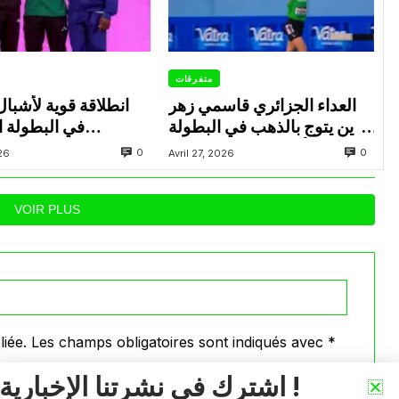
متفرقات
العداء الجزائري قاسمي زهر
انطلاقة قوية لأشبال
الدين يتوج بالذهب في البطولة
في البطولة ال
العربية لألعاب القوى للشباب
0
0
026
Avril 27, 2026
بتونس
بالإ
VOIR PLUS
iée.
Les champs obligatoires sont indiqués avec
*
اشترك في نشرتنا الإخبارية !