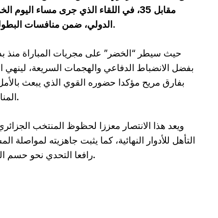
مقابل 35، في اللقاء الذي جرى مساء اليوم
الدولي، ضمن منافسات البطولة العربية للناشئين والناشئات لكرة السلة.
حيث سيطر “الخضر” على مجريات المباراة منذ بدا
بفضل الانضباط الدفاعي والهجمات السريعة، لينهي ال
بفارق مريح مؤكدا حضوره القوي الذي يبعث بالأم
المنافسة.
ويعد هذا الانتصار معززا لحظوظ المنتخب الجزائر
التأهل للأدوار النهائية، كما يثبت جاهزيته لمواصلة الم
رافعا التحدي نحو حسم اللقب.