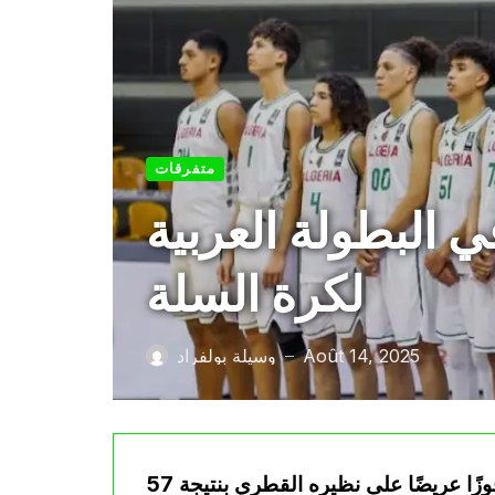
متفرقات
 البطولة العربية
لكرة السلة
Août 14, 2025
وسيلة بولفراد
—
حقق المنتخب الجزائري للناشئين (أقل من 16 عامًا) فوزًا عريضًا على نظيره القطري بنتيجة 57