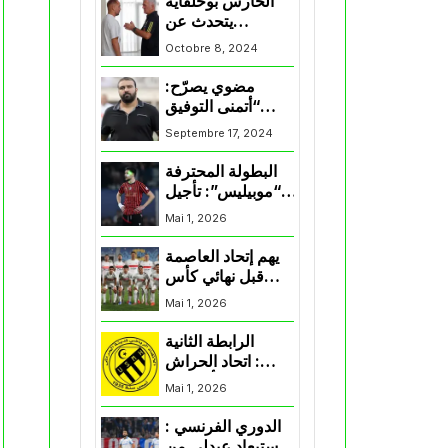
الحارس بوحلفاية
يتحدث عن
طموحاته مع
Octobre 8, 2024
المنتخب و شباب
قسنطينة
مضوي يصرّح:
“أتمنى التوفيق
لممثلي الكرة
Septembre 17, 2024
الجزائرية في
المسابقات القارية”
البطولة المحترفة
“موبيليس”: تأجيل
مباراة إتحاد
Mai 1, 2026
العاصمة وأتلتيك
بارادو
يهم إتحاد العاصمة
قبل نهائي كأس
اكاف : الزمالك
Mai 1, 2026
يسقط بثلاثية أمام
الأهلي
الرابطة الثانية
: اتحاد الحراش
يحسم التأهل إلى
Mai 1, 2026
“البلاي أوف”
الدوري الفرنسي :
استبعاد عبدلي من