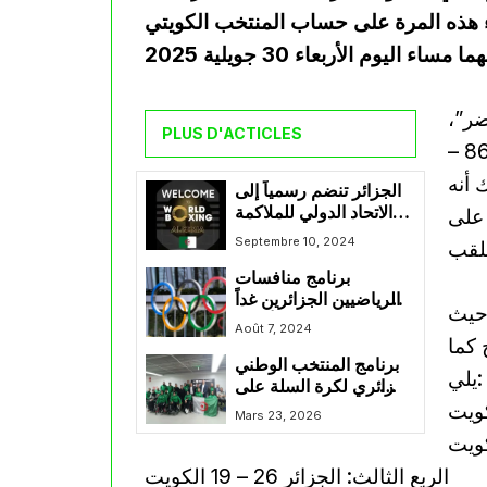
وجاء هذه المرة على حساب المنتخب الكويتي
ضر”،
PLUS D'ACTICLES
بعد فوزه في الجولات السابقة على منتخبات تونس (86 –
ليُثبت بذلك أنه
الجزائر تنضم رسمياً إلى
الاتحاد الدولي للملاكمة
 على
وورلد بوكسينغ
Septembre 10, 2024
برنامج منافسات
الرياضيين الجزائرين غداً
 حيث
الخميس ضمن الألعاب
Août 7, 2024
 كما
الأولمبية باريس 2024
برنامج المنتخب الوطني
يلي:
الجزائري لكرة السلة على
الكراسي المتحركة في
Mars 23, 2026
البطولة الإفريقية 2026
الربع الثالث: الجزائر 26 – 19 الكويت