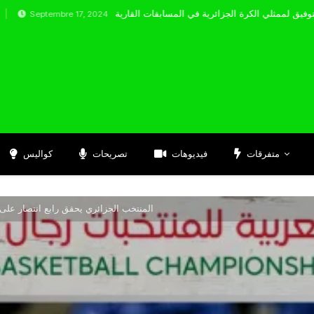
embre 17, 2024
متفرقات
فيديوهات
تصريحات
كواليس
المنتخب الجزائري يحقق رابع انتصار على ا