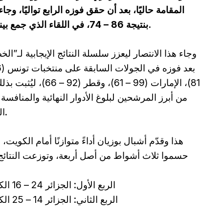
المقامة حاليًا، بعد أن حقق فوزه الرابع تواليًا، 
بنتيجة 86 – 74، في اللقاء الذي جمع بينهما مساء اليوم الأربعاء 30 جويلية 2025.
وجاء هذا الانتصار ليعزز سلسلة النتائج الإيجابية لـ”الخ
81)، الإمارات (99 – 61)، وقطر (92 – 66)، 
من أبرز المرشحين لبلوغ الأدوار النهائية والمنافسة
اللقب.
هذا وقدّم أشبال بوزيان أداءً متوازنًا أمام الكويت،
حسموا ثلاث أشواط من أصل أربعة، وتوزعت النتائج
الربع الأول: الجزائر 24 – 16 الكويت
الربع الثاني: الجزائر 14 – 25 الكويت