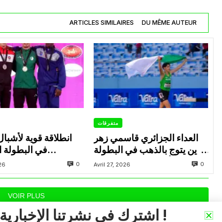
ARTICLES SIMILAIRES
DU MÊME AUTEUR
متفرقات
العداء الجزائري قاسمي زهر
انطلاقة قوية لأشبال
الدين يتوج بالذهب في البطولة
في البطولة ال
العربية لألعاب القوى للشباب
0
0
026
Avril 27, 2026
بتونس
بالإ
VOIR PLUS
اشترك في نشرتنا الإخبارية !