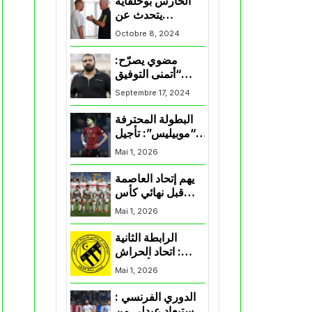
الحارس بوحلفاية
يتحدث عن
طموحاته مع
Octobre 8, 2024
المنتخب و شباب
قسنطينة
مضوي يصرّح:
“أتمنى التوفيق
لممثلي الكرة
Septembre 17, 2024
الجزائرية في
المسابقات القارية”
البطولة المحترفة
“موبيليس”: تأجيل
مباراة إتحاد
Mai 1, 2026
العاصمة وأتلتيك
بارادو
يهم إتحاد العاصمة
قبل نهائي كأس
اكاف : الزمالك
Mai 1, 2026
يسقط بثلاثية أمام
الأهلي
الرابطة الثانية
: اتحاد الحراش
يحسم التأهل إلى
Mai 1, 2026
“البلاي أوف”
الدوري الفرنسي :
استبعاد عبدلي من