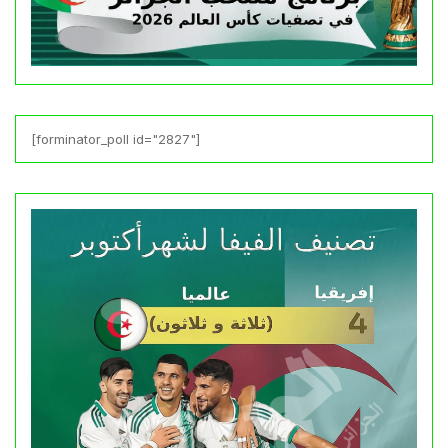
[forminator_poll id="2827"]