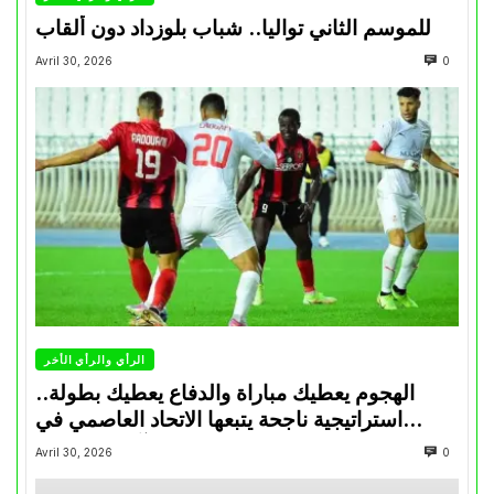
للموسم الثاني تواليا.. شباب بلوزداد دون ألقاب
Avril 30, 2026
0
الرأي والرأي الأخر
الهجوم يعطيك مباراة والدفاع يعطيك بطولة..
استراتيجية ناجحة يتبعها الاتحاد العاصمي في
تتويجاته آخر السنوات
Avril 30, 2026
0