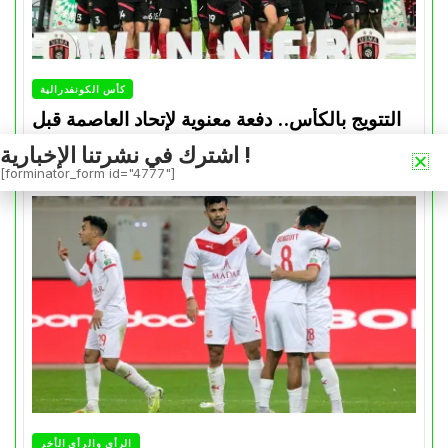
كأس الكونفدرالية
التتويج بالكأس.. دفعة معنوية لإتحاد العاصمة قبل
موقعة الزمالك في نهائي الكونفدرالية
اشترك في نشرتنا الإخبارية !
[forminator_form id="4777"]
Avril 30, 2026
0
الرأي والرأي الأخر