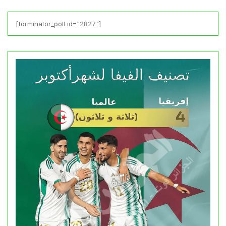
[forminator_poll id="2827"]