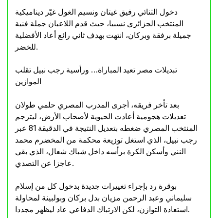
دخول الثنائي رفيق غيتان ونسيم الغول غيّر ديناميكية
المنتخب الجزائري نسبيا، حيث قدم اللاعبان جملة فنية
جميلة برفقة وبركان، انتهت بهدف ثاني رائع أعاد الأفضلية
للخضر.
تبديلات مصر تعيد المباراة… ورأسية رجب نبيل تقلب
الموازين
بعد تأخر فريقه، أجرى المدرب المصري حلمي طولان
تعديلات هجومية أعادت الحيوية لأصحاب الأرض، ليترجم
المنتخب المصري ضغطه بتعديل النتيجة في الدقيقة 81 عبر
رجب نبيل، الذي استغل توزيعة محكمة من المخضرم محمد
النني وأسكن الكرة برأسه داخل شباك شعال، الذي بقي
عاجزا عن التصدي.
بوقرة رد بإجراء تغييرات جديدة بدخول كل من إسلام
سليماني وعبد الرحمن مزيان بدل بركان وبولبينة لمحاولة
استعادة التوازن، لكن الارتباك الدفاعي عاد ليظهر مجددا.