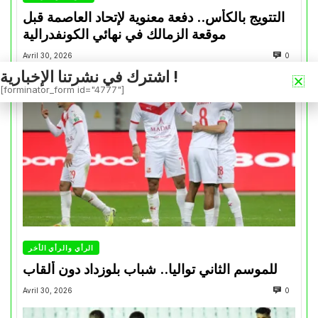
التتويج بالكأس.. دفعة معنوية لإتحاد العاصمة قبل
موقعة الزمالك في نهائي الكونفدرالية
Avril 30, 2026
0
اشترك في نشرتنا الإخبارية !
[forminator_form id="4777"]
الرأي والرأي الأخر
للموسم الثاني تواليا.. شباب بلوزداد دون ألقاب
Avril 30, 2026
0