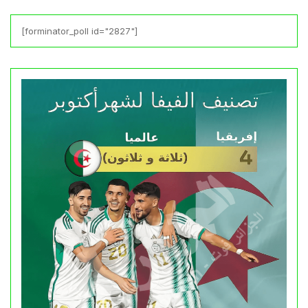
[forminator_poll id="2827"]