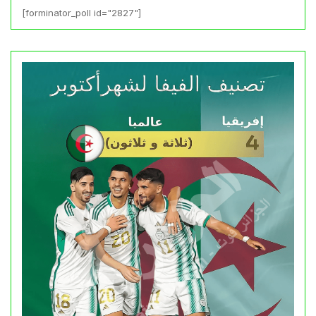
[forminator_poll id="2827"]